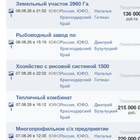
Земельный участок 2960 Га
Предложен
08.08.26 в 21:52
ЮФО
Россия
,
ЮФО
,
Наталья
136 00
1
Краснодарский
Гетман
руб./га
Край
Рыбоводный завод по
выращиванию осетровых пород
08.08.26 в 15:19
ЮФО
Россия
,
ЮФО
,
Дмитрий
Предложен
1
Краснодарский
Бузулуцкий
Край
Хозяйство с рисовой системой 1500
Га
07.08.26 в 22:02
ЮФО
Россия
,
ЮФО
,
Наталья
Предложен
1
Краснодарский
Гетман
Край
Тепличный комбинат
Предложен
07.08.26 в 16:12
ЮФО
Россия
,
ЮФО
,
Дмитрий
215 000 
1
Краснодарский
Бузулуцкий
руб./
Край
Многопрофильное с/х предприятие
Предложен
1500 Га.
07.08.26 в 12:35
ЮФО
Россия
,
ЮФО
,
Наталья
220 000 