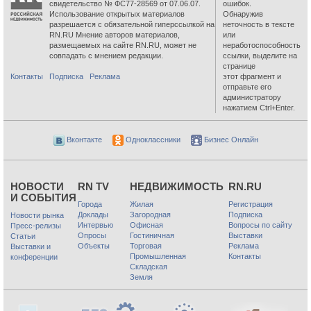
свидетельство № ФС77-28569 от 07.06.07.
ошибок.
Использование открытых материалов
Обнаружив
разрешается с обязательной гиперссылкой на
неточность в тексте
RN.RU Мнение авторов материалов,
или
размещаемых на сайте RN.RU, может не
неработоспособность
совпадать с мнением редакции.
ссылки, выделите на
странице
Контакты
Подписка
Реклама
этот фрагмент и
отправьте его
администратору
нажатием Ctrl+Enter.
Вконтакте
Одноклассники
Бизнес Онлайн
НОВОСТИ
RN TV
НЕДВИЖИМОСТЬ
RN.RU
И СОБЫТИЯ
Города
Жилая
Регистрация
Доклады
Загородная
Подписка
Новости рынка
Интервью
Офисная
Вопросы по сайту
Пресс-релизы
Опросы
Гостиничная
Выставки
Статьи
Объекты
Торговая
Реклама
Выставки и
Промышленная
Контакты
конференции
Складская
Земля