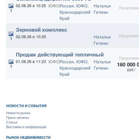
02.08.26 в 10:25
ЮФО
Россия
,
ЮФО
,
Наталья
Предложен
1
Краснодарский
Гетман
Край
Зерновой комплекс
Предложен
02.08.26 в 10:25
Наталья
1
Гетман
Продам действующий тепличный
Предложен
комплекс 67,5 Га.
01.08.26 в 11:23
ЮФО
Россия
,
ЮФО
,
Наталья
160 000 
1
Краснодарский
Гетман
руб./
Край
НОВОСТИ И СОБЫТИЯ
Новости рынка
Пресс-релизы
Статьи
Выставки и конференции
РЫНОК НЕДВИЖИМОСТИ