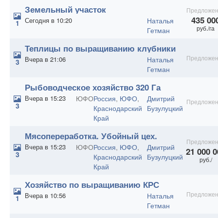
Земельный участок
Предложен
сельхозназначения 3000 Га
435 00
Сегодня в 10:20
Наталья
1
руб./га
Гетман
Теплицы по выращиванию клубники
Предложен
Вчера в 21:06
Наталья
3
Гетман
Рыбоводческое хозяйство 320 Га
Вчера в 15:23
ЮФО
Россия
,
ЮФО
,
Дмитрий
Предложен
3
Краснодарский
Бузулуцкий
Край
Мясопереработка. Убойный цех.
Предложен
Вчера в 15:23
ЮФО
Россия
,
ЮФО
,
Дмитрий
21 000 0
3
Краснодарский
Бузулуцкий
руб./
Край
Хозяйство по выращиванию КРС
Предложен
Вчера в 10:56
Наталья
1
Гетман