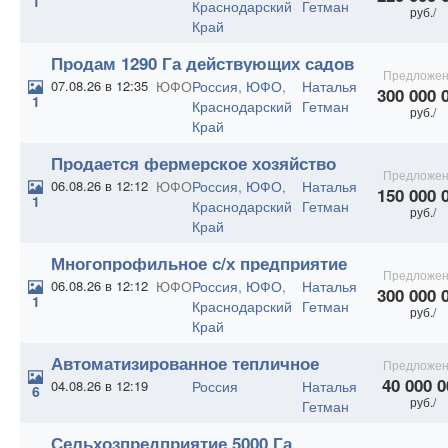
1
Краснодарский
Гетман
руб./
Край
Продам 1290 Га действующих садов
Предложен
в Краснодарском крае
07.08.26 в 12:35
ЮФО
Россия
,
ЮФО
,
Наталья
300 000 
1
Краснодарский
Гетман
руб./
Край
Продается фермерское хозяйство
Предложен
1271 Га.
06.08.26 в 12:12
ЮФО
Россия
,
ЮФО
,
Наталья
150 000 
1
Краснодарский
Гетман
руб./
Край
Многопрофильное с/х предприятие
Предложен
1150 Га.
06.08.26 в 12:12
ЮФО
Россия
,
ЮФО
,
Наталья
300 000 
1
Краснодарский
Гетман
руб./
Край
Автоматизированное тепличное
Предложен
хозяйство
40 000 0
04.08.26 в 12:19
Россия
Наталья
6
руб./
Гетман
Сельхозпредприятие 5000 Га