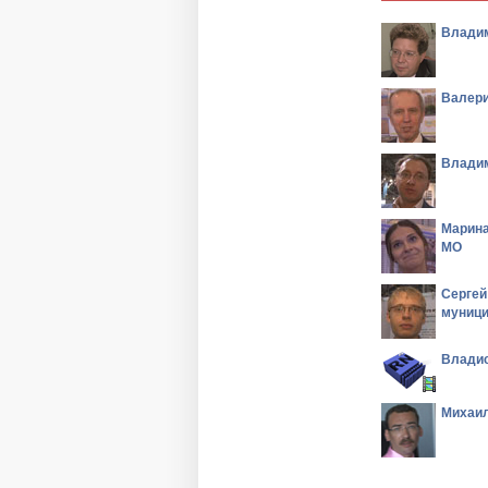
Владим
Валери
Владим
Марина
МО
Сергей
муници
Владис
Михаил