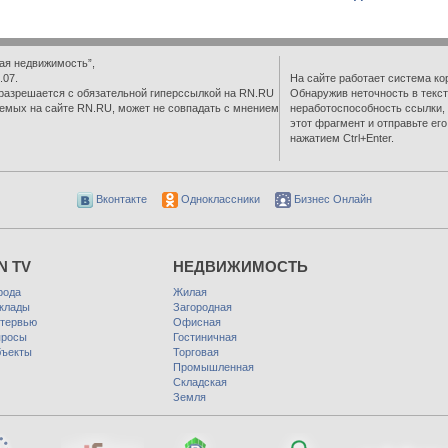
ая недвижимость”,
.07.
На сайте работает система ко
разрешается с обязательной гиперссылкой на RN.RU
Обнаружив неточность в текст
емых на сайте RN.RU, может не совпадать с мнением
неработоспособность ссылки,
этот фрагмент и отправьте ег
нажатием Ctrl+Enter.
Вконтакте
Одноклассники
Бизнес Онлайн
N TV
НЕДВИЖИМОСТЬ
рода
Жилая
клады
Загородная
тервью
Офисная
росы
Гостиничная
ъекты
Торговая
Промышленная
Складская
Земля