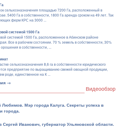
Га
ок сельхозназначения площадью 7200 Га, расположенный в
ае. 5400 Га в собственности, 1800 Га аренда сроком на 49 лет. Так
ующих ферм КРС на 3000 ...
овой системой 1500 Га
овой системой 1500 Га, расположенное в Абинском районе
края. Все в рабочем состоянии. 70 % земель в собственности, 30%
орошения в собственности, ...
инат
астке сельхозназначения 8,6 га в собственности юридического
ется предприятие по выращиванию свежей овощной продукции,
ем роде, единственное на К ...
ния →
Видеообзор
 Любимов. Мэр города Калуга. Секреты успеха в
и города.
 Сергей Иванович, губернатор Ульяновской области.