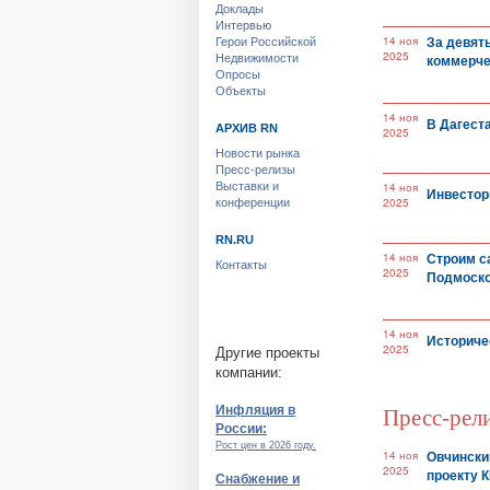
Доклады
Интервью
За девят
14 ноя
Герои Российской
2025
коммерче
Недвижимости
Опросы
Объекты
14 ноя
В Дагест
АРХИВ RN
2025
Новости рынка
Пресс-релизы
Выставки и
14 ноя
Инвестор
2025
конференции
RN.RU
Строим с
14 ноя
Контакты
2025
Подмоско
14 ноя
Историче
2025
Другие проекты
компании:
Инфляция в
Пресс-рел
России:
Рост цен в 2026 году.
Овчински
14 ноя
2025
проекту 
Снабжение и