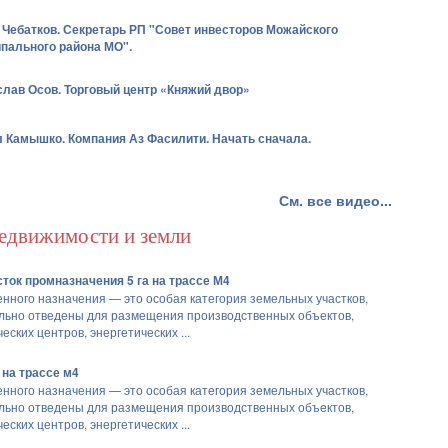
 Чебатков. Секретарь РП "Совет инвесторов Можайского
пального района МО".
лав Осов. Торговый центр «Княжий двор»
 Камышко. Компания Аз Фасилити. Начать сначала.
См. все видео...
едвижимости и земли
ток промназначения 5 га на трассе М4
ного назначения — это особая категория земельных участков,
льно отведены для размещения производственных объектов,
ческих центров, энергетических ...
 на трассе м4
ного назначения — это особая категория земельных участков,
льно отведены для размещения производственных объектов,
ческих центров, энергетических ...