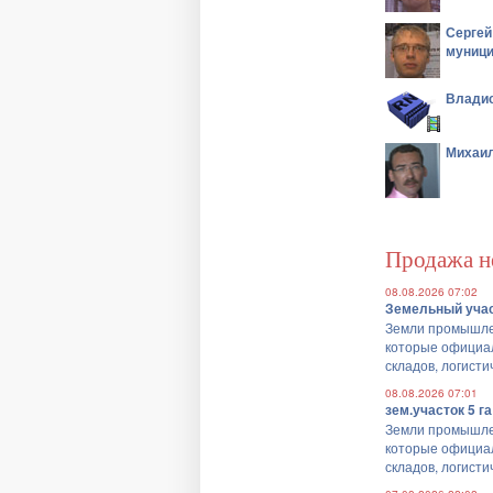
Сергей
муници
Владис
Михаил
Продажа н
08.08.2026
07:02
Земельный учас
Земли промышлен
которые официа
складов, логисти
08.08.2026
07:01
зем.участок 5 га
Земли промышлен
которые официа
складов, логисти