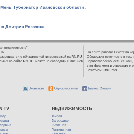
Мень. Губернатор Ивановской области .
ью Дмитрия Рогозина
ая недвижимость”,
.07.
На сайте работает система ко
разрешается с обязательной гиперссылкой на RN.RU
Обнаружив неточность в текст
емых на сайте RN.RU, может не совпадать с мнением
неработоспособность ссылки,
этот фрагмент и отправьте ег
нажатием Ctrl+Enter.
Вконтакте
Одноклассники
Бизнес Онлайн
N TV
НЕДВИЖИМОСТЬ
рода
Жилая
клады
Загородная
тервью
Офисная
росы
Гостиничная