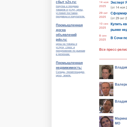
Эксперт 
сбыт s2s.ru:
14 ноя
2025
покупка и продажа
(от 14 ноя 
товаров и услуг, цены,
Сформиро
29 окт
условия поставки,
2025
продавцы и покупатели.
(от 29 окт 
Купить кв
10 сен
Промышленная
2025
рынке не
доска
объявлений
8 сен
В Сочи п
2025
pdo.ru:
цены на товары и
услуги, спрос и
Все пресс-рели
предложение по рынкам
и регионам.
Промышленная
Владим
недвижимость:
Склады, промплощадки,
цеха, земля.
Валери
Владим
Марина
МО