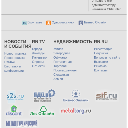
отправьте его
администратору
нажатием Ctrl+Enter.
Вконтакте
Одноклассники
Бизнес Онлайн
НОВОСТИ
RN TV
НЕДВИЖИМОСТЬ
RN.RU
И СОБЫТИЯ
Города
Жилая
Регистрация
Доклады
Загородная
Подписка
Новости рынка
Интервью
Офисная
Вопросы по сайту
Пресс-релизы
Опросы
Гостиничная
Выставки
Статьи
Объекты
Торговая
Реклама
Выставки и
Промышленная
Контакты
конференции
Складская
Земля