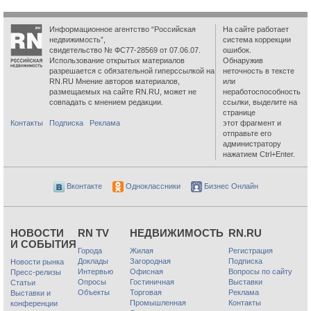
Информационное агентство “Российская
На сайте работает
недвижимость”,
система коррекции
свидетельство № ФС77-28569 от 07.06.07.
ошибок.
Использование открытых материалов
Обнаружив
разрешается с обязательной гиперссылкой на
неточность в тексте
RN.RU Мнение авторов материалов,
или
размещаемых на сайте RN.RU, может не
неработоспособность
совпадать с мнением редакции.
ссылки, выделите на
странице
Контакты
Подписка
Реклама
этот фрагмент и
отправьте его
администратору
нажатием Ctrl+Enter.
Вконтакте
Одноклассники
Бизнес Онлайн
НОВОСТИ
RN TV
НЕДВИЖИМОСТЬ
RN.RU
И СОБЫТИЯ
Города
Жилая
Регистрация
Доклады
Загородная
Подписка
Новости рынка
Интервью
Офисная
Вопросы по сайту
Пресс-релизы
Опросы
Гостиничная
Выставки
Статьи
Объекты
Торговая
Реклама
Выставки и
Промышленная
Контакты
конференции