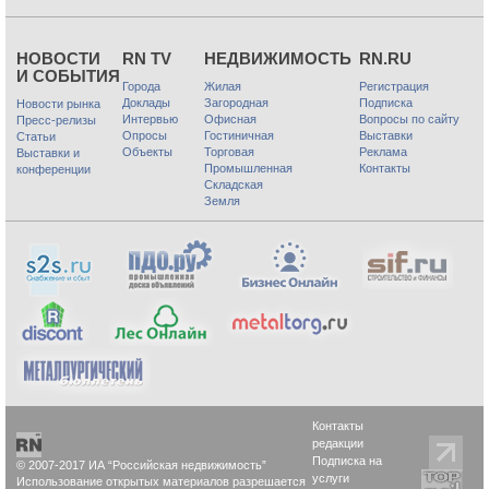
НОВОСТИ
RN TV
НЕДВИЖИМОСТЬ
RN.RU
И СОБЫТИЯ
Города
Жилая
Регистрация
Доклады
Загородная
Подписка
Новости рынка
Интервью
Офисная
Вопросы по сайту
Пресс-релизы
Опросы
Гостиничная
Выставки
Статьи
Объекты
Торговая
Реклама
Выставки и
Промышленная
Контакты
конференции
Складская
Земля
Контакты
редакции
Подписка на
© 2007-2017 ИА “Российская недвижимость”
услуги
Использование открытых материалов разрешается