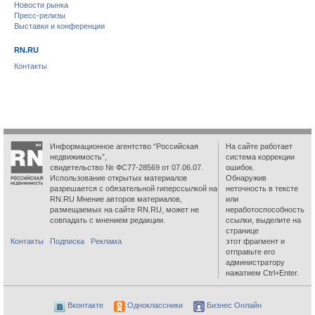
Новости рынка
Пресс-релизы
Выставки и конференции
RN.RU
Контакты
Информационное агентство “Российская
На сайте работает
недвижимость”,
система коррекции
свидетельство № ФС77-28569 от 07.06.07.
ошибок.
Использование открытых материалов
Обнаружив
разрешается с обязательной гиперссылкой на
неточность в тексте
RN.RU Мнение авторов материалов,
или
размещаемых на сайте RN.RU, может не
неработоспособность
совпадать с мнением редакции.
ссылки, выделите на
странице
Контакты
Подписка
Реклама
этот фрагмент и
отправьте его
администратору
нажатием Ctrl+Enter.
Вконтакте
Одноклассники
Бизнес Онлайн