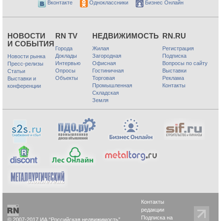
Вконтакте
Одноклассники
Бизнес Онлайн
НОВОСТИ
RN TV
НЕДВИЖИМОСТЬ
RN.RU
И СОБЫТИЯ
Города
Жилая
Регистрация
Доклады
Загородная
Подписка
Новости рынка
Интервью
Офисная
Вопросы по сайту
Пресс-релизы
Опросы
Гостиничная
Выставки
Статьи
Объекты
Торговая
Реклама
Выставки и
Промышленная
Контакты
конференции
Складская
Земля
Контакты
редакции
Подписка на
© 2007-2017 ИА “Российская недвижимость”