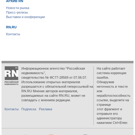
АРХИВ RN
Новости рынка
Пресс-релизы
Выставки и конференции
RN.RU
Контакты
Информационное агентство “Российская
На сайте работает
недвижимость”,
система коррекции
свидетельство № ФС77-28569 от 07.06.07.
ошибок.
Использование открытых материалов
Обнаружив
разрешается с обязательной гиперссылкой на
неточность в тексте
RN.RU Мнение авторов материалов,
или
размещаемых на сайте RN.RU, может не
неработоспособность
совпадать с мнением редакции.
ссылки, выделите на
странице
Контакты
Подписка
Реклама
этот фрагмент и
отправьте его
администратору
нажатием Ctrl+Enter.