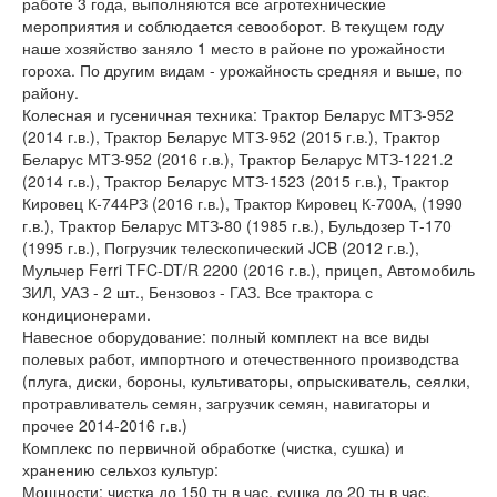
работе 3 года, выполняются все агротехнические
мероприятия и соблюдается севооборот. В текущем году
наше хозяйство заняло 1 место в районе по урожайности
гороха. По другим видам - урожайность средняя и выше, по
району.
Колесная и гусеничная техника: Трактор Беларус МТЗ-952
(2014 г.в.), Трактор Беларус МТЗ-952 (2015 г.в.), Трактор
Беларус МТЗ-952 (2016 г.в.), Трактор Беларус МТЗ-1221.2
(2014 г.в.), Трактор Беларус МТЗ-1523 (2015 г.в.), Трактор
Кировец К-744РЗ (2016 г.в.), Трактор Кировец К-700А, (1990
г.в.), Трактор Беларус МТЗ-80 (1985 г.в.), Бульдозер Т-170
(1995 г.в.), Погрузчик телескопический JCB (2012 г.в.),
Мульчер Ferri TFC-DT/R 2200 (2016 г.в.), прицеп, Автомобиль
ЗИЛ, УАЗ - 2 шт., Бензовоз - ГАЗ. Все трактора с
кондиционерами.
Навесное оборудование: полный комплект на все виды
полевых работ, импортного и отечественного производства
(плуга, диски, бороны, культиваторы, опрыскиватель, сеялки,
протравливатель семян, загрузчик семян, навигаторы и
прочее 2014-2016 г.в.)
Комплекс по первичной обработке (чистка, сушка) и
хранению сельхоз культур:
Мощности: чистка до 150 тн в час, сушка до 20 тн в час,