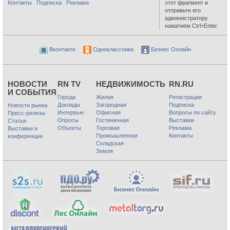
Контакты
Подписка
Реклама
этот фрагмент и
отправьте его
администратору
нажатием Ctrl+Enter.
Вконтакте
Одноклассники
Бизнес Онлайн
НОВОСТИ
RN TV
НЕДВИЖИМОСТЬ
RN.RU
И СОБЫТИЯ
Города
Жилая
Регистрация
Доклады
Загородная
Подписка
Новости рынка
Интервью
Офисная
Вопросы по сайту
Пресс-релизы
Опросы
Гостиничная
Выставки
Статьи
Объекты
Торговая
Реклама
Выставки и
Промышленная
Контакты
конференции
Складская
Земля