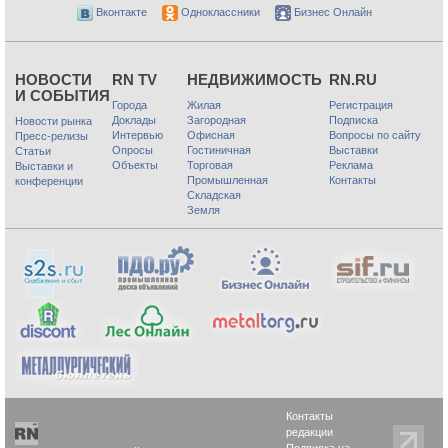
Вконтакте
Одноклассники
Бизнес Онлайн
НОВОСТИ
RN TV
НЕДВИЖИМОСТЬ
RN.RU
И СОБЫТИЯ
Города
Жилая
Регистрация
Доклады
Загородная
Подписка
Новости рынка
Интервью
Офисная
Вопросы по сайту
Пресс-релизы
Опросы
Гостиничная
Выставки
Статьи
Объекты
Торговая
Реклама
Выставки и
Промышленная
Контакты
конференции
Складская
Земля
Контакты
редакции