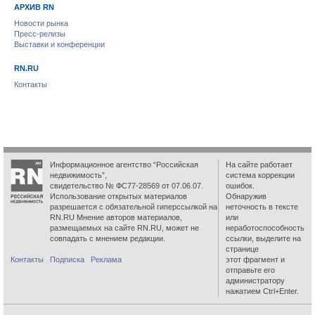
АРХИВ RN
Новости рынка
Пресс-релизы
Выставки и конференции
RN.RU
Контакты
Информационное агентство “Российская
На сайте работает
недвижимость”,
система коррекции
свидетельство № ФС77-28569 от 07.06.07.
ошибок.
Использование открытых материалов
Обнаружив
разрешается с обязательной гиперссылкой на
неточность в тексте
RN.RU Мнение авторов материалов,
или
размещаемых на сайте RN.RU, может не
неработоспособность
совпадать с мнением редакции.
ссылки, выделите на
странице
Контакты
Подписка
Реклама
этот фрагмент и
отправьте его
администратору
нажатием Ctrl+Enter.