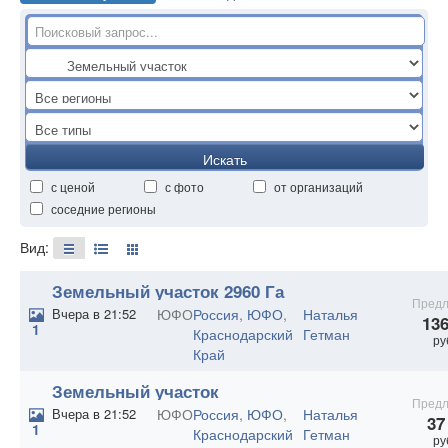
Искать
с ценой
с фото
от организаций
соседние регионы
Вид:
Земельный участок 2960 Га
Предл
Вчера в 21:52
ЮФО
Россия
,
ЮФО
,
Наталья
136
1
Краснодарский
Гетман
ру
Край
Земельный участок
Предл
сельхозназначения 702 Га
Вчера в 21:52
ЮФО
Россия
,
ЮФО
,
Наталья
37
1
Краснодарский
Гетман
ру