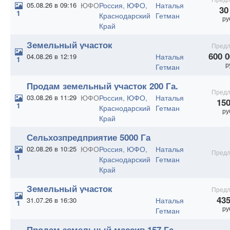
сельхозназначения 920 Га.
05.08.26 в 09:16
ЮФО
Россия
,
ЮФО
,
Наталья
30
1
Краснодарский
Гетман
ру
Край
Земельный участок
Предл
сельхозназначения 2000 Га
600 0
04.08.26 в 12:19
Наталья
1
р
Гетман
Продам земельный участок 200 Га.
Предл
03.08.26 в 11:29
ЮФО
Россия
,
ЮФО
,
Наталья
150
1
Краснодарский
Гетман
ру
Край
Сельхозпредприятие 5000 Га
02.08.26 в 10:25
ЮФО
Россия
,
ЮФО
,
Наталья
Предл
1
Краснодарский
Гетман
Край
Земельный участок
Предл
сельхозназначения 3000 Га
435
31.07.26 в 16:30
Наталья
1
ру
Гетман
Продам земельный массив 157 Га.