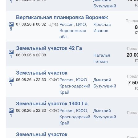
1
р
Бузулуцкий
Вертикальная планировка Воронеж
Предло
07.08.26 в 00:32
ЦФО
Россия
,
ЦФО
,
Ярослав
8
5
Воронежская
Иванов
р
обл.
Земельный участок 42 Га
Предл
20 0
06.08.26 в 22:38
Наталья
1
р
Гетман
Земельный участок
Предл
сельхозназначения 71 Га.
06.08.26 в 22:33
ЮФО
Россия
,
ЮФО
,
Дмитрий
7 50
1
Краснодарский
Бузулуцкий
р
Край
Земельный участок 1400 Га
06.08.26 в 22:33
ЮФО
Россия
,
ЮФО
,
Дмитрий
Предл
1
Краснодарский
Бузулуцкий
Край
Земельный участок
Предл