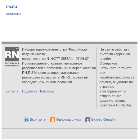
RN.RU
Контакты
Информационное агентство “Российская
На сайте работает
недвижимость”,
система коррекции
свидетельство № ФС77-28569 от 07.06.07.
ошибок.
Использование открытых материалов
Обнаружив
разрешается с обязательной гиперссылкой на
неточность в тексте
RN.RU Мнение авторов материалов,
или
размещаемых на сайте RN.RU, может не
неработоспособность
совпадать с мнением редакции.
ссылки, выделите на
странице
Контакты
Подписка
Реклама
этот фрагмент и
отправьте его
администратору
нажатием Ctrl+Enter.
Вконтакте
Одноклассники
Бизнес Онлайн