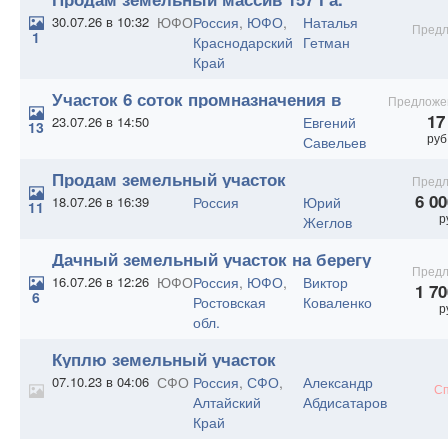
30.07.26 в 10:32
ЮФО
Россия
,
ЮФО
,
Наталья
Предл
1
Краснодарский
Гетман
Край
Участок 6 соток промназначения в
Предложе
субаренду в с.Кулунда
17
23.07.26 в 14:50
Евгений
13
руб
Савельев
Продам земельный участок
Предл
коммерческого назначения на трассе
6 00
18.07.26 в 16:39
Россия
Юрий
11
М5 Урал
р
Жеглов
Дачный земельный участок на берегу
Предл
Азовского моря
16.07.26 в 12:26
ЮФО
Россия
,
ЮФО
,
Виктор
1 70
6
Ростовская
Коваленко
р
обл.
Куплю земельный участок
07.10.23 в 04:06
СФО
Россия
,
СФО
,
Александр
Сп
Алтайский
Абдисатаров
Край