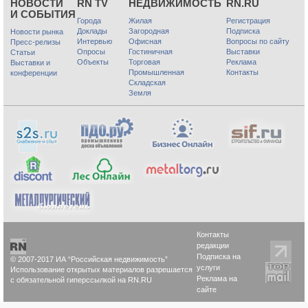
НОВОСТИ
RN TV
НЕДВИЖИМОСТЬ
RN.RU
И СОБЫТИЯ
Города
Жилая
Регистрация
Доклады
Загородная
Подписка
Новости рынка
Интервью
Офисная
Вопросы по сайту
Пресс-релизы
Опросы
Гостиничная
Выставки
Статьи
Объекты
Торговая
Реклама
Выставки и
Промышленная
Контакты
конференции
Складская
Земля
Контакты
редакции
Подписка на
© 2007-2017 ИА “Российская недвижимость”
услуги
Использование открытых материалов разрешается
Реклама на
с обязательной гиперссылкой на RN.RU
сайте