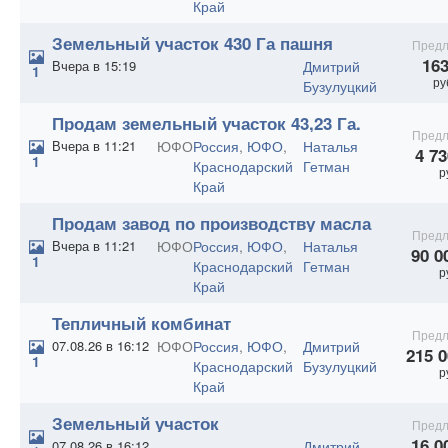
Край
Земельный участок 430 Га пашня
Предл
163
Вчера в 15:19
Дмитрий
1
ру
Бузулуцкий
Продам земельный участок 43,23 Га.
Предл
Вчера в 11:21
ЮФО
Россия
,
ЮФО
,
Наталья
4 73
1
Краснодарский
Гетман
р
Край
Продам завод по производству масла
Предл
Вчера в 11:21
ЮФО
Россия
,
ЮФО
,
Наталья
90 0
1
Краснодарский
Гетман
р
Край
Тепличный комбинат
Предл
07.08.26 в 16:12
ЮФО
Россия
,
ЮФО
,
Дмитрий
215 0
1
Краснодарский
Бузулуцкий
р
Край
Земельный участок
Предл
сельхозназначения 56 Га
16 0
07.08.26 в 16:12
Дмитрий