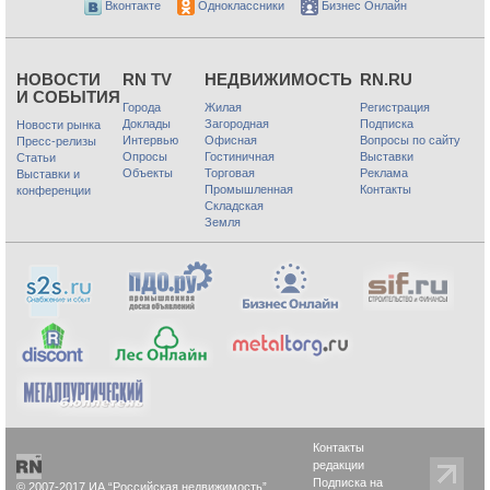
Вконтакте
Одноклассники
Бизнес Онлайн
НОВОСТИ
RN TV
НЕДВИЖИМОСТЬ
RN.RU
И СОБЫТИЯ
Города
Жилая
Регистрация
Доклады
Загородная
Подписка
Новости рынка
Интервью
Офисная
Вопросы по сайту
Пресс-релизы
Опросы
Гостиничная
Выставки
Статьи
Объекты
Торговая
Реклама
Выставки и
Промышленная
Контакты
конференции
Складская
Земля
Контакты
редакции
Подписка на
© 2007-2017 ИА “Российская недвижимость”