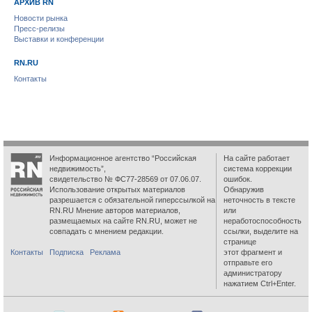
АРХИВ RN
Новости рынка
Пресс-релизы
Выставки и конференции
RN.RU
Контакты
Информационное агентство “Российская
На сайте работает
недвижимость”,
система коррекции
свидетельство № ФС77-28569 от 07.06.07.
ошибок.
Использование открытых материалов
Обнаружив
разрешается с обязательной гиперссылкой на
неточность в тексте
RN.RU Мнение авторов материалов,
или
размещаемых на сайте RN.RU, может не
неработоспособность
совпадать с мнением редакции.
ссылки, выделите на
странице
Контакты
Подписка
Реклама
этот фрагмент и
отправьте его
администратору
нажатием Ctrl+Enter.