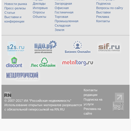
Доклады
Загородная
Подписка
Новости рынка
Интервью
Офисная
Вопросы по сайту
Пресс-релизы
Опросы
Гостиничная
Выставки
Статьи
Объекты
Торговая
Реклама
Выставки и
Промышленная
Контакты
конференции
Складская
Земля
Контакты
редакции
Подписка на
© 2007-2017 ИА “Российская недвижимость”
услуги
Использование открытых материалов разрешается
Реклама на
с обязательной гиперссылкой на RN.RU
сайте