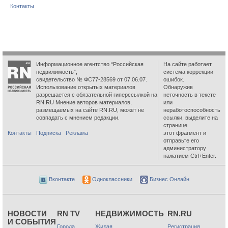
Контакты
Информационное агентство “Российская
На сайте работает
недвижимость”,
система коррекции
свидетельство № ФС77-28569 от 07.06.07.
ошибок.
Использование открытых материалов
Обнаружив
разрешается с обязательной гиперссылкой на
неточность в тексте
RN.RU Мнение авторов материалов,
или
размещаемых на сайте RN.RU, может не
неработоспособность
совпадать с мнением редакции.
ссылки, выделите на
странице
Контакты
Подписка
Реклама
этот фрагмент и
отправьте его
администратору
нажатием Ctrl+Enter.
Вконтакте
Одноклассники
Бизнес Онлайн
НОВОСТИ
RN TV
НЕДВИЖИМОСТЬ
RN.RU
И СОБЫТИЯ
Города
Жилая
Регистрация