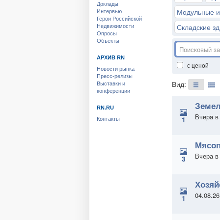
Доклады
Модульные и
Интервью
Герои Российской
Складские з
Недвижимости
Опросы
Объекты
АРХИВ RN
с ценой
Новости рынка
Пресс-релизы
Вид:
Выставки и
конференции
Земел
RN.RU
Вчера в
1
Контакты
Мясоп
Вчера в
3
Хозяй
04.08.26
1