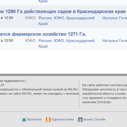
Край
м 1290 Га действующих садов в Краснодарском крае
 в 12:50
ЮФО
Россия
,
ЮФО
,
Краснодарский
Наталья Гет
Край
ется фермерское хозяйство 1271 Га.
 в 12:50
ЮФО
Россия
,
ЮФО
,
Краснодарский
Наталья Гет
Край
ая недвижимость”,
.07.
На сайте работает система ко
разрешается с обязательной гиперссылкой на RN.RU
Обнаружив неточность в текст
емых на сайте RN.RU, может не совпадать с мнением
неработоспособность ссылки,
этот фрагмент и отправьте ег
нажатием Ctrl+Enter.
Вконтакте
Одноклассники
Бизнес Онлайн