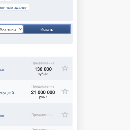
венные здания
Искать
Предложение
136 000
ман
руб./га
Предложение
21 000 000
улуцкий
руб./
Предложение
ман
Предложение