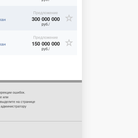
Предложение
300 000 000
ман
руб./
Предложение
150 000 000
ман
руб./
ррекции ошибок.
е или
 выделите на странице
о администратору