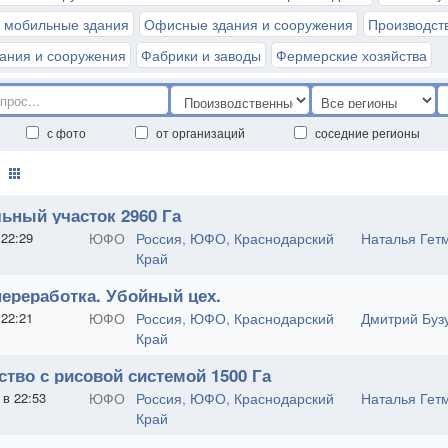
 мобильные здания
Офисные здания и сооружения
Производст
дания и сооружения
Фабрики и заводы
Фермерские хозяйства
с фото
от организаций
соседние регионы
ьный участок 2960 Га
 22:29
ЮФО
Россия
,
ЮФО
,
Краснодарский
Наталья Гет
Край
ереработка. Убойный цех.
 22:21
ЮФО
Россия
,
ЮФО
,
Краснодарский
Дмитрий Буз
Край
ство с рисовой системой 1500 Га
 в 22:53
ЮФО
Россия
,
ЮФО
,
Краснодарский
Наталья Гет
Край