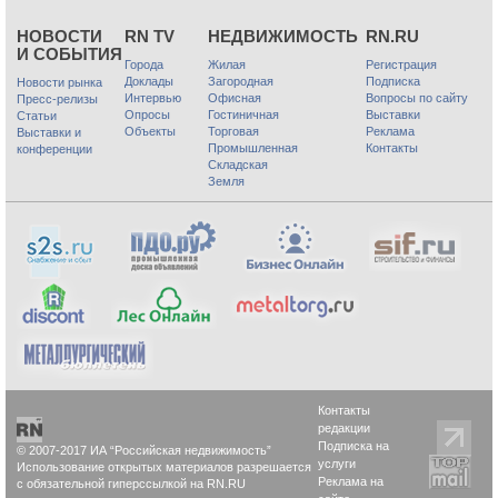
НОВОСТИ
RN TV
НЕДВИЖИМОСТЬ
RN.RU
И СОБЫТИЯ
Города
Жилая
Регистрация
Доклады
Загородная
Подписка
Новости рынка
Интервью
Офисная
Вопросы по сайту
Пресс-релизы
Опросы
Гостиничная
Выставки
Статьи
Объекты
Торговая
Реклама
Выставки и
Промышленная
Контакты
конференции
Складская
Земля
Контакты
редакции
Подписка на
© 2007-2017 ИА “Российская недвижимость”
услуги
Использование открытых материалов разрешается
Реклама на
с обязательной гиперссылкой на RN.RU