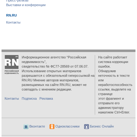
Пресс-релизы
Выставки и конференции
RN.RU
Контакты
Информационное агентство “Российская
На сайте работает
недвижимость”,
система коррекции
свидетельство № ФС77-28569 от 07.06.07.
ошибок.
Использование открытых материалов
Обнаружив
разрешается с обязательной гиперссылкой на
неточность в тексте
RN.RU Мнение авторов материалов,
или
размещаемых на сайте RN.RU, может не
неработоспособность
совпадать с мнением редакции.
ссылки, выделите на
странице
Контакты
Подписка
Реклама
этот фрагмент и
отправьте его
администратору
нажатием Ctrl+Enter.
Вконтакте
Одноклассники
Бизнес Онлайн