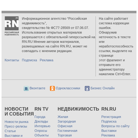
Информационное агентство “Российская
На сайте работает
недвижимость”,
система коррекции
свидетельство № ФС77-28569 от 07.06.07.
ошибок.
Использование открытых материалов
Обнаружив
разрешается с обязательной гиперссылкой на
неточность в тексте
RN.RU Мнение авторов материалов,
или
размещаемых на сайте RN.RU, может не
неработоспособность
совпадать с мнением редакции.
ссылки, выделите на
странице
Контакты
Подписка
Реклама
этот фрагмент и
отправьте его
администратору
нажатием Ctrl+Enter.
Вконтакте
Одноклассники
Бизнес Онлайн
НОВОСТИ
RN TV
НЕДВИЖИМОСТЬ
RN.RU
И СОБЫТИЯ
Города
Жилая
Регистрация
Доклады
Загородная
Подписка
Новости рынка
Интервью
Офисная
Вопросы по сайту
Пресс-релизы
Опросы
Гостиничная
Выставки
Статьи
Объекты
Торговая
Реклама
Выставки и