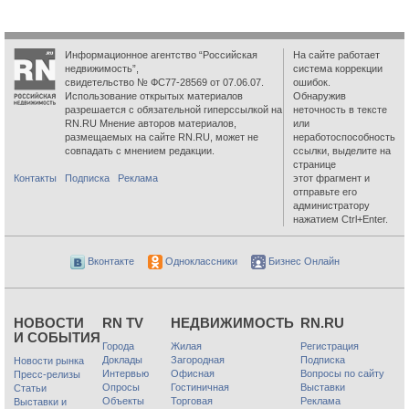
Информационное агентство “Российская
На сайте работает
недвижимость”,
система коррекции
свидетельство № ФС77-28569 от 07.06.07.
ошибок.
Использование открытых материалов
Обнаружив
разрешается с обязательной гиперссылкой на
неточность в тексте
RN.RU Мнение авторов материалов,
или
размещаемых на сайте RN.RU, может не
неработоспособность
совпадать с мнением редакции.
ссылки, выделите на
странице
Контакты
Подписка
Реклама
этот фрагмент и
отправьте его
администратору
нажатием Ctrl+Enter.
Вконтакте
Одноклассники
Бизнес Онлайн
НОВОСТИ
RN TV
НЕДВИЖИМОСТЬ
RN.RU
И СОБЫТИЯ
Города
Жилая
Регистрация
Доклады
Загородная
Подписка
Новости рынка
Интервью
Офисная
Вопросы по сайту
Пресс-релизы
Опросы
Гостиничная
Выставки
Статьи
Объекты
Торговая
Реклама
Выставки и