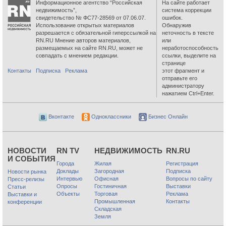
Информационное агентство “Российская
На сайте работает
недвижимость”,
система коррекции
свидетельство № ФС77-28569 от 07.06.07.
ошибок.
Использование открытых материалов
Обнаружив
разрешается с обязательной гиперссылкой на
неточность в тексте
RN.RU Мнение авторов материалов,
или
размещаемых на сайте RN.RU, может не
неработоспособность
совпадать с мнением редакции.
ссылки, выделите на
странице
Контакты
Подписка
Реклама
этот фрагмент и
отправьте его
администратору
нажатием Ctrl+Enter.
Вконтакте
Одноклассники
Бизнес Онлайн
НОВОСТИ
RN TV
НЕДВИЖИМОСТЬ
RN.RU
И СОБЫТИЯ
Города
Жилая
Регистрация
Доклады
Загородная
Подписка
Новости рынка
Интервью
Офисная
Вопросы по сайту
Пресс-релизы
Опросы
Гостиничная
Выставки
Статьи
Объекты
Торговая
Реклама
Выставки и
Промышленная
Контакты
конференции
Складская
Земля