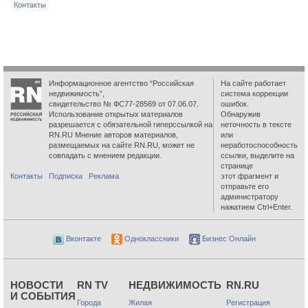
Контакты
Информационное агентство “Российская
На сайте работает
недвижимость”,
система коррекции
свидетельство № ФС77-28569 от 07.06.07.
ошибок.
Использование открытых материалов
Обнаружив
разрешается с обязательной гиперссылкой на
неточность в тексте
RN.RU Мнение авторов материалов,
или
размещаемых на сайте RN.RU, может не
неработоспособность
совпадать с мнением редакции.
ссылки, выделите на
странице
Контакты
Подписка
Реклама
этот фрагмент и
отправьте его
администратору
нажатием Ctrl+Enter.
Вконтакте
Одноклассники
Бизнес Онлайн
НОВОСТИ
RN TV
НЕДВИЖИМОСТЬ
RN.RU
И СОБЫТИЯ
Города
Жилая
Регистрация