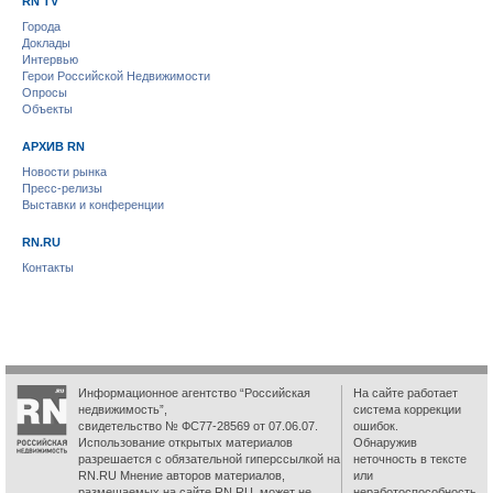
RN TV
Города
Доклады
Интервью
Герои Российской Недвижимости
Опросы
Объекты
АРХИВ RN
Новости рынка
Пресс-релизы
Выставки и конференции
RN.RU
Контакты
Информационное агентство “Российская
На сайте работает
недвижимость”,
система коррекции
свидетельство № ФС77-28569 от 07.06.07.
ошибок.
Использование открытых материалов
Обнаружив
разрешается с обязательной гиперссылкой на
неточность в тексте
RN.RU Мнение авторов материалов,
или
размещаемых на сайте RN.RU, может не
неработоспособность