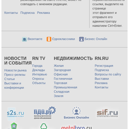
совпадать с мнением редакции.
ссылки, выделите на
странице
Контакты
Подписка
Реклама
этот фрагмент и
отправьте его
администратору
нажатием Ctrl+Enter.
Вконтакте
Одноклассники
Бизнес Онлайн
НОВОСТИ
RN TV
НЕДВИЖИМОСТЬ
RN.RU
И СОБЫТИЯ
Города
Жилая
Регистрация
Доклады
Загородная
Подписка
Новости рынка
Интервью
Офисная
Вопросы по сайту
Пресс-релизы
Опросы
Гостиничная
Выставки
Статьи
Объекты
Торговая
Реклама
Выставки и
Промышленная
Контакты
конференции
Складская
Земля