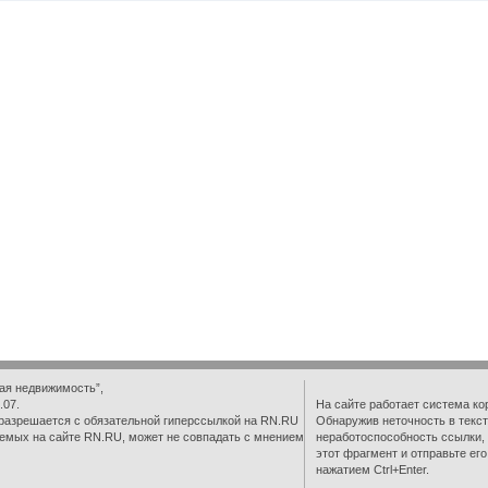
ая недвижимость”,
.07.
На сайте работает система ко
разрешается с обязательной гиперссылкой на RN.RU
Обнаружив неточность в текст
емых на сайте RN.RU, может не совпадать с мнением
неработоспособность ссылки,
этот фрагмент и отправьте ег
нажатием Ctrl+Enter.