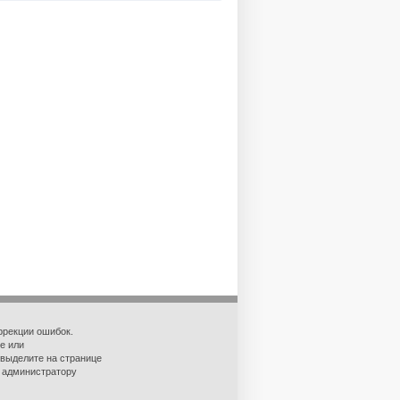
ррекции ошибок.
е или
 выделите на странице
о администратору