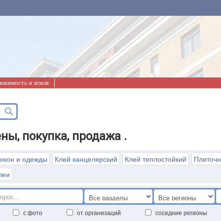
ижимость и земля
ны, покупка, продажа .
локон и одежды
Клей канцелярский
Клей теплостойкий
Плиточн
леи
с фото
от организаций
соседние регионы