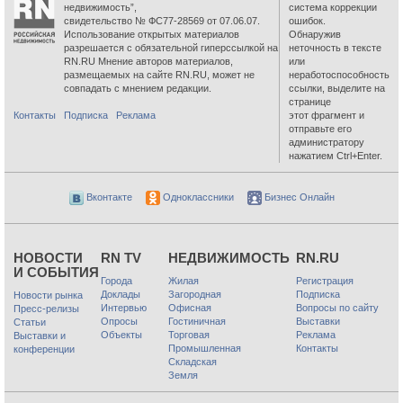
недвижимость”,
система коррекции
свидетельство № ФС77-28569 от 07.06.07.
ошибок.
Использование открытых материалов
Обнаружив
разрешается с обязательной гиперссылкой на
неточность в тексте
RN.RU Мнение авторов материалов,
или
размещаемых на сайте RN.RU, может не
неработоспособность
совпадать с мнением редакции.
ссылки, выделите на
странице
Контакты
Подписка
Реклама
этот фрагмент и
отправьте его
администратору
нажатием Ctrl+Enter.
Вконтакте
Одноклассники
Бизнес Онлайн
НОВОСТИ
RN TV
НЕДВИЖИМОСТЬ
RN.RU
И СОБЫТИЯ
Города
Жилая
Регистрация
Доклады
Загородная
Подписка
Новости рынка
Интервью
Офисная
Вопросы по сайту
Пресс-релизы
Опросы
Гостиничная
Выставки
Статьи
Объекты
Торговая
Реклама
Выставки и
Промышленная
Контакты
конференции
Складская
Земля