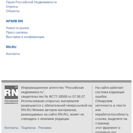
Герои Российской Недвижимости
Опросы
Объекты
АРХИВ RN
Новости рынка
Пресс-релизы
Выставки и конференции
RN.RU
Контакты
Информационное агентство “Российская
На сайте работает
недвижимость”,
система коррекции
свидетельство № ФС77-28569 от 07.06.07.
ошибок.
Использование открытых материалов
Обнаружив
разрешается с обязательной гиперссылкой на
неточность в тексте
RN.RU Мнение авторов материалов,
или
размещаемых на сайте RN.RU, может не
неработоспособность
совпадать с мнением редакции.
ссылки, выделите на
странице
Контакты
Подписка
Реклама
этот фрагмент и
отправьте его