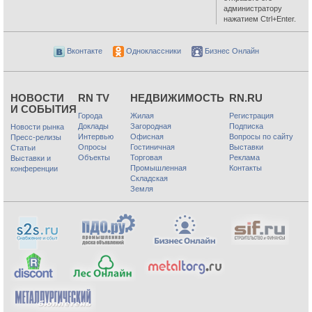
администратору
нажатием Ctrl+Enter.
Вконтакте
Одноклассники
Бизнес Онлайн
НОВОСТИ
RN TV
НЕДВИЖИМОСТЬ
RN.RU
И СОБЫТИЯ
Города
Жилая
Регистрация
Доклады
Загородная
Подписка
Новости рынка
Интервью
Офисная
Вопросы по сайту
Пресс-релизы
Опросы
Гостиничная
Выставки
Статьи
Объекты
Торговая
Реклама
Выставки и
Промышленная
Контакты
конференции
Складская
Земля