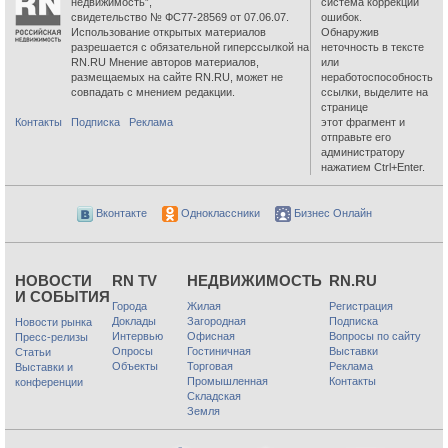
недвижимость”,
система коррекции
свидетельство № ФС77-28569 от 07.06.07.
ошибок.
Использование открытых материалов
Обнаружив
разрешается с обязательной гиперссылкой на
неточность в тексте
RN.RU Мнение авторов материалов,
или
размещаемых на сайте RN.RU, может не
неработоспособность
совпадать с мнением редакции.
ссылки, выделите на
странице
Контакты
Подписка
Реклама
этот фрагмент и
отправьте его
администратору
нажатием Ctrl+Enter.
Вконтакте
Одноклассники
Бизнес Онлайн
НОВОСТИ
RN TV
НЕДВИЖИМОСТЬ
RN.RU
И СОБЫТИЯ
Города
Жилая
Регистрация
Доклады
Загородная
Подписка
Новости рынка
Интервью
Офисная
Вопросы по сайту
Пресс-релизы
Опросы
Гостиничная
Выставки
Статьи
Объекты
Торговая
Реклама
Выставки и
Промышленная
Контакты
конференции
Складская
Земля