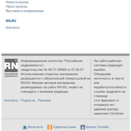
Новости рынка
Пресс-релизы
Выставки и конференции
RN.RU
Контакты
Информационное агентство “Российская
На сайте работает
недвижимость”,
система коррекции
свидетельство № ФС77-28569 от 07.06.07.
ошибок.
Использование открытых материалов
Обнаружив
разрешается с обязательной гиперссылкой на
неточность в тексте
RN.RU Мнение авторов материалов,
или
размещаемых на сайте RN.RU, может не
неработоспособность
совпадать с мнением редакции.
ссылки, выделите на
странице
Контакты
Подписка
Реклама
этот фрагмент и
отправьте его
администратору
нажатием Ctrl+Enter.
Вконтакте
Одноклассники
Бизнес Онлайн