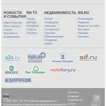
НОВОСТИ
RN TV
НЕДВИЖИМОСТЬ
RN.RU
И СОБЫТИЯ
Города
Жилая
Регистрация
Доклады
Загородная
Подписка
Новости рынка
Интервью
Офисная
Вопросы по сайту
Пресс-релизы
Опросы
Гостиничная
Выставки
Статьи
Объекты
Торговая
Реклама
Выставки и
Промышленная
Контакты
конференции
Складская
Земля
Контакты
редакции
Подписка на
© 2007-2017 ИА “Российская недвижимость”
услуги
Использование открытых материалов разрешается