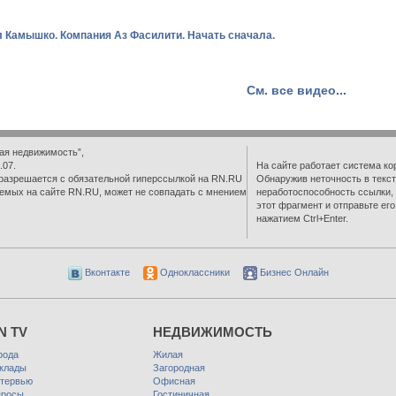
 Камышко. Компания Аз Фасилити. Начать сначала.
См. все видео...
ая недвижимость”,
.07.
На сайте работает система ко
разрешается с обязательной гиперссылкой на RN.RU
Обнаружив неточность в текст
емых на сайте RN.RU, может не совпадать с мнением
неработоспособность ссылки,
этот фрагмент и отправьте ег
нажатием Ctrl+Enter.
Вконтакте
Одноклассники
Бизнес Онлайн
N TV
НЕДВИЖИМОСТЬ
рода
Жилая
клады
Загородная
тервью
Офисная
росы
Гостиничная