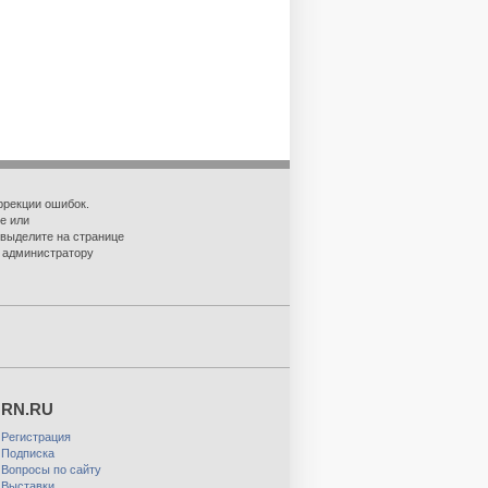
ррекции ошибок.
е или
 выделите на странице
о администратору
RN.RU
Регистрация
Подписка
Вопросы по сайту
Выставки