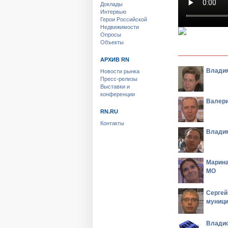
Доклады
Интервью
Герои Российской
Недвижимости
Опросы
Объекты
АРХИВ RN
Владим
Новости рынка
Пресс-релизы
Выставки и
конференции
Валери
RN.RU
Контакты
Владим
Марина
МО
Сергей
муници
Владис