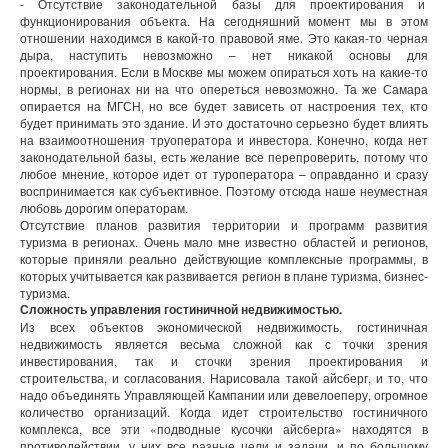
- Отсутствие законодательной базы для проектирования и
функционирования объекта. На сегодняшний момент мы в этом
отношении находимся в какой-то правовой яме. Это какая-то черная
дыра, наступить невозможно – нет никакой основы для
проектирования. Если в Москве мы можем опираться хоть на какие-то
нормы, в регионах ни на что опереться невозможно. Та же Самара
опирается на МГСН, но все будет зависеть от настроения тех, кто
будет принимать это здание. И это достаточно серьезно будет влиять
на взаимоотношения труоператора и инвестора. Конечно, когда нет
законодательной базы, есть желание все перепроверить, потому что
любое мнение, которое идет от туроператора – оправданно и сразу
воспринимается как субъективное. Поэтому отсюда наше неуместная
любовь дорогим операторам.
Отсутствие планов развития территории и программ развития
туризма в регионах. Очень мало мне известно областей и регионов,
которые приняли реально действующие комплексные программы, в
которых учитывается как развивается регион в плане туризма, бизнес-
туризма.
Сложность управления гостиничной недвижимостью.
Из всех объектов экономической недвижимость, гостиничная
недвижимость является весьма сложной как с точки зрения
инвестирования, так и сточки зрения проектирования и
строительства, и согласования. Нарисовала такой айсберг, и то, что
надо объединять Управляющей Кампании или девелоеперу, огромное
количество организаций. Когда идет строительство гостиничного
комплекса, все эти «подводные кусочки айсберга» находятся в
противодействии, у них все разные цели и задачи, и по большому