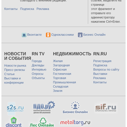
совпадать с мнением редакции.
ссылки, выделите на
странице
Контакты
Подписка
Реклама
этот фрагмент и
отправьте его
администратору
нажатием Ctrl+Enter.
Вконтакте
Одноклассники
Бизнес Онлайн
НОВОСТИ
RN TV
НЕДВИЖИМОСТЬ
RN.RU
И СОБЫТИЯ
Города
Жилая
Регистрация
Доклады
Загородная
Подписка
Новости рынка
Интервью
Офисная
Вопросы по сайту
Пресс-релизы
Опросы
Гостиничная
Выставки
Статьи
Объекты
Торговая
Реклама
Выставки и
Промышленная
Контакты
конференции
Складская
Земля