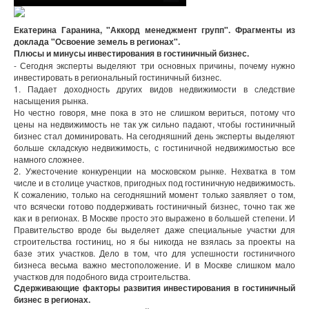
Екатерина Гаранина, "Аккорд менеджмент групп". Фрагменты из
доклада "Освоение земель в регионах".
Плюсы и минусы инвестирования в гостиничный бизнес.
- Сегодня эксперты выделяют три основных причины, почему нужно
инвестировать в региональный гостиничный бизнес.
1. Падает доходность других видов недвижимости в следствие
насыщения рынка.
Но честно говоря, мне пока в это не слишком вериться, потому что
цены на недвижимость не так уж сильно падают, чтобы гостиничный
бизнес стал доминировать. На сегодняшний день эксперты выделяют
больше складскую недвижимость, с гостиничной недвижимостью все
намного сложнее.
2. Ужесточение конкуренции на московском рынке. Нехватка в том
числе и в столице участков, пригодных под гостиничную недвижимость.
К сожалению, только на сегодняшний момент только заявляет о том,
что всячески готово поддерживать гостиничный бизнес, точно так же
как и в регионах. В Москве просто это выражено в большей степени. И
Правительство вроде бы выделяет даже специальные участки для
строительства гостиниц, но я бы никогда не взялась за проекты на
базе этих участков. Дело в том, что для успешности гостиничного
бизнеса весьма важно местоположение. И в Москве слишком мало
участков для подобного вида строительства.
Сдерживающие факторы развития инвестирования в гостиничный
бизнес в регионах.