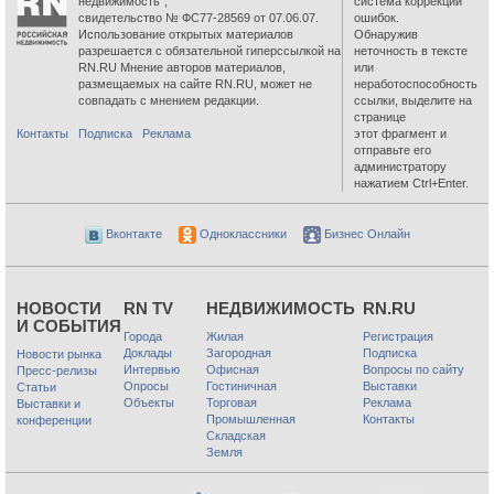
недвижимость”,
система коррекции
свидетельство № ФС77-28569 от 07.06.07.
ошибок.
Использование открытых материалов
Обнаружив
разрешается с обязательной гиперссылкой на
неточность в тексте
RN.RU Мнение авторов материалов,
или
размещаемых на сайте RN.RU, может не
неработоспособность
совпадать с мнением редакции.
ссылки, выделите на
странице
Контакты
Подписка
Реклама
этот фрагмент и
отправьте его
администратору
нажатием Ctrl+Enter.
Вконтакте
Одноклассники
Бизнес Онлайн
НОВОСТИ
RN TV
НЕДВИЖИМОСТЬ
RN.RU
И СОБЫТИЯ
Города
Жилая
Регистрация
Доклады
Загородная
Подписка
Новости рынка
Интервью
Офисная
Вопросы по сайту
Пресс-релизы
Опросы
Гостиничная
Выставки
Статьи
Объекты
Торговая
Реклама
Выставки и
Промышленная
Контакты
конференции
Складская
Земля