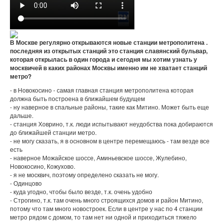
В Москве регулярно открываются новые станции метрополитена .
последняя из открытых станций это станция славянский бульвар,
которая открылась в один города и сегодня мы хотим узнать у
москвичей в каких районах Москвы именно им не хватает станций
метро?
- в Новокосино - самая главная станция метрополитена которая
должна быть построена в ближайшем будущем
- ну наверное в спальные районы, такие как Митино. Может быть еще
дальше.
- станция Ховрино, т.к. люди испытывают неудобства пока добираются
до ближайшей станции метро.
- не могу сказать, я в основном в центре перемещаюсь - там везде все
есть
- наверное Можайское шоссе, Аминьевское шоссе, Жулебино,
Новокосино, Кожухово.
- я не москвич, поэтому определено сказать не могу.
- Одинцово
- куда угодно, чтобы было везде, т.к. очень удобно
- Строгино, т.к. там очень много строящихся домов и район Митино,
потому что там много новостроек. Если в центре у нас по 4 станции
метро рядом с домом, то там нет ни одной и приходиться тяжело