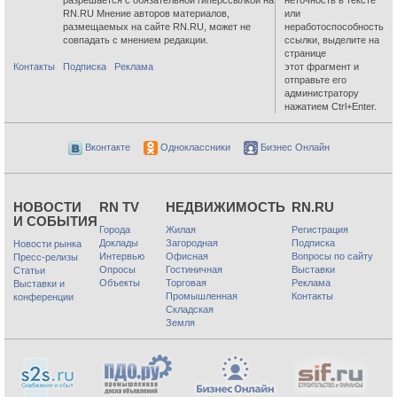
RN.RU Мнение авторов материалов,
или
размещаемых на сайте RN.RU, может не
неработоспособность
совпадать с мнением редакции.
ссылки, выделите на
странице
Контакты
Подписка
Реклама
этот фрагмент и
отправьте его
администратору
нажатием Ctrl+Enter.
Вконтакте
Одноклассники
Бизнес Онлайн
НОВОСТИ
RN TV
НЕДВИЖИМОСТЬ
RN.RU
И СОБЫТИЯ
Города
Жилая
Регистрация
Доклады
Загородная
Подписка
Новости рынка
Интервью
Офисная
Вопросы по сайту
Пресс-релизы
Опросы
Гостиничная
Выставки
Статьи
Объекты
Торговая
Реклама
Выставки и
Промышленная
Контакты
конференции
Складская
Земля