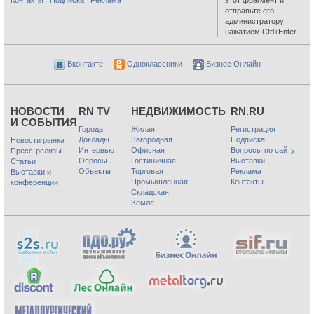
отправьте его
администратору
нажатием Ctrl+Enter.
Вконтакте
Одноклассники
Бизнес Онлайн
НОВОСТИ
RN TV
НЕДВИЖИМОСТЬ
RN.RU
И СОБЫТИЯ
Города
Жилая
Регистрация
Доклады
Загородная
Подписка
Новости рынка
Интервью
Офисная
Вопросы по сайту
Пресс-релизы
Опросы
Гостиничная
Выставки
Статьи
Объекты
Торговая
Реклама
Выставки и
Промышленная
Контакты
конференции
Складская
Земля