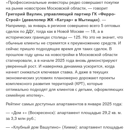
«Профессиональные инвесторы редко совершают покупки
на рынке новостроек Московской области, — говорит
Григорий Ваулин, управляющий партнер ГК «Ферро-
Строй» (девелопер ЖК «Катуар» в Мытищах)
. —
Например, за январь в регионе совершено всего 5 оптовых
сделок по ДДУ, тогда как в Новой Москве — 18, а в
исторических границах столицы — 125. Но это не значит, что
обычные клиенты не стремятся к преумножению средств. И
сейчас пришло подходящее время для таких сделок. В
прошлом году цены на новостройки в Московской области
стагнировали, а в начале 2025 года вновь демонстрируют
уверенный рост. И наверняка динамика ускорится, когда
начнет снижаться ключевая ставка. А даже в текущих
экономических условиях планомерно дорожают проекты
комплексного развития территорий (КРТ), которые
оптимально подходят для клиентов с детьми, оформляющих
семейную ипотеку».
Рейтинг самых доступных апартаментов в январе 2025 года:
— «Дом +» (Воскресенск): апартамент площадью 29,2 кв. м.
за 3,3 млн руб.;
— «Клубный дом Вашутино» (Химки): апартамент площадью