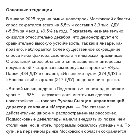
Основные тенденции
В январе 2025 года на рынке новостроек Московской области
спрос сократился всего на 5,5% и составил 3,3 тыс. ДДУ
(-5,5% за месяц, +9,5% за год). Показатель незначительно
снизился относительно декабря, что демонстрирует его
сравнительно высокую устойчивость, так как в январе, как
правило, наблюдается более существенное сокращение
спроса из-за фактора сезонности и январских праздников.
Стабильный спрос объясняется повышенным интересом
покупателей к стартовавшим корпусам в проектах «Яуза
Парк» (434 ДДУ в январе), «Ильинские луга» (374 ДДУ) и
«Ярославский квартал» (217 ДДУ) по ценам ниже рынка.
«Второй месяц подряд в Подмосковье на рекордно низком
уровне — 58% — держится доля ипотечных сделок в
новостройках, — говорит
Руслан Сырцов, управляющий
директор компании «Метриум»
. — Это связано с
действительно широким распространением рассрочек.
Подмосковные девелоперы начали внедрять их позже, чем
столичные, но, в итоге, программы оказались успешными. По
сути, на первичном рынке Московской области сохраняется