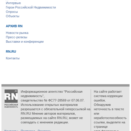
Интервью
Герои Российской Недвижимости
Опросы
Объекты
АРХИВ RN
Новости рынка
Пресс-релизы
Выставки и конференции
RN.RU
Контакты
Информационное агентство “Российская
На сайте работает
недвижимость”,
система коррекции
свидетельство № ФС77-28569 от 07.06.07.
ошибок.
Использование открытых материалов
Обнаружив
разрешается с обязательной гиперссылкой на
неточность в тексте
RN.RU Мнение авторов материалов,
или
размещаемых на сайте RN.RU, может не
неработоспособность
совпадать с мнением редакции.
ссылки, выделите на
странице
Контакты
Подписка
Реклама
этот фрагмент и