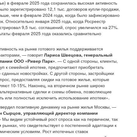
ье) в феврале 2025 года сохранилась высокая активность
Было зарегистрировано 12,1 тыс. договоров купли-продажи,
льше, чем в феврале 2024 года, когда было зафиксировано
ок. Относительно января 2025 года, когда Росреестр
стрировал 9,5 тыс. соглашений, спрос увеличился на 27%.
ьтаты февраля 2025 года оказались сравнительно
тивность на рынке готового жилья поддерживается
факторами, — говорит
Лариса Швецова, генеральный
мпании ООО «Ривер Парк»
. — С одной стороны, клиенты,
п к семейной ипотеке, предпочитают приобретать
е сданных новостройках. С другой стороны, застройщики
прос, предоставляя скидки на готовое жилье, которые
ляют 10-15%. Наконец, на вторичном рынке широко
альтернативные сделки и схемы обмена, позволяющие
ь или полностью исключить использование ипотеки».
вердил позитивную динамику на рынке жилья Москвы, —
н Сырцов, управляющий директор компании
— Мы видим устойчивый рост спроса как на первичном, так
м рынках, что свидетельствует о постепенной адаптации к
мическим условиям. Рост ипотечных ставок