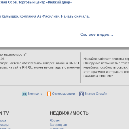
лав Осов. Торговый центр «Княжий двор»
 Камышко. Компания Аз Фасилити. Начать сначала.
См. все видео...
ая недвижимость”,
.07.
На сайте работает система ко
разрешается с обязательной гиперссылкой на RN.RU
Обнаружив неточность в текст
емых на сайте RN.RU, может не совпадать с мнением
неработоспособность ссылки,
этот фрагмент и отправьте ег
нажатием Ctrl+Enter.
Вконтакте
Одноклассники
Бизнес Онлайн
N TV
НЕДВИЖИМОСТЬ
рода
Жилая
клады
Загородная
тервью
Офисная