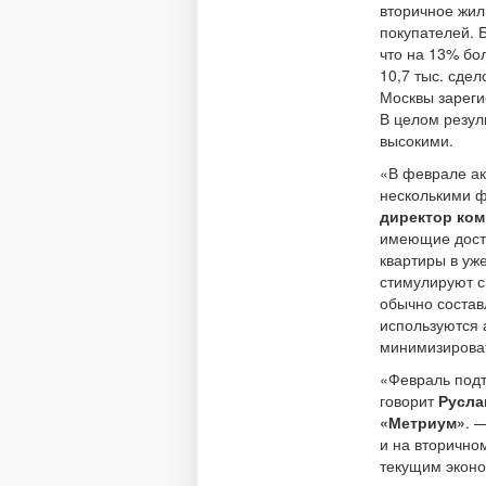
вторичное жил
покупателей. 
что на 13% бо
10,7 тыс. сдел
Москвы зареги
В целом резул
высокими.
«В феврале ак
несколькими 
директор ко
имеющие досту
квартиры в уж
стимулируют с
обычно состав
используются 
минимизироват
«Февраль подт
говорит
Русла
«Метриум»
. 
и на вторично
текущим эконо