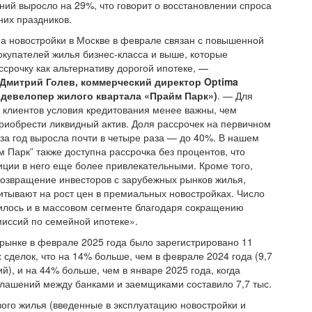
ний выросло на 29%, что говорит о восстановлении спроса
них праздников.
на новостройки в Москве в феврале связан с повышенной
окупателей жилья бизнес-класса и выше, которые
ссрочку как альтернативу дорогой ипотеке, —
Дмитрий Голев, коммерческий директор Optima
(девелопер жилого квартала «Прайм Парк»)
. — Для
и клиентов условия кредитования менее важны, чем
риобрести ликвидный актив. Доля рассрочек на первичном
за год выросла почти в четыре раза — до 40%. В нашем
м Парк” также доступна рассрочка без процентов, что
иции в него еще более привлекательными. Кроме того,
озвращение инвесторов с зарубежных рынков жилья,
итывают на рост цен в премиальных новостройках. Число
илось и в массовом сегменте благодаря сокращению
миссий по семейной ипотеке».
рынке в феврале 2025 года было зарегистрировано 11
х сделок, что на 14% больше, чем в феврале 2024 года (9,7
й), и на 44% больше, чем в январе 2025 года, когда
глашений между банками и заемщиками составило 7,7 тыс.
вого жилья (введенные в эксплуатацию новостройки и