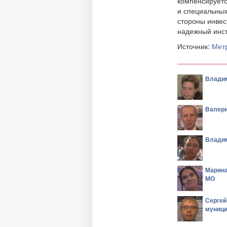
компенсируетс
и специальных
стороны инвес
надежный инст
Источник:
Мет
Владим
Валери
Владим
Марина
МО
Сергей
муници