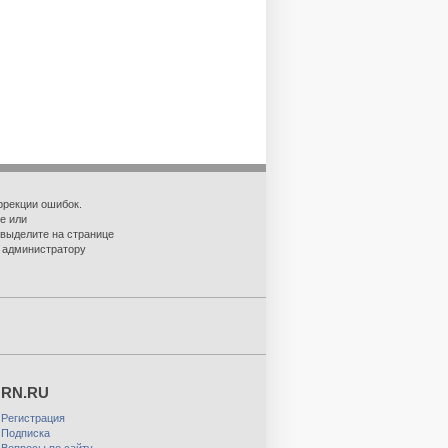
ррекции ошибок.
е или
 выделите на странице
о администратору
RN.RU
Регистрация
Подписка
Вопросы по сайту