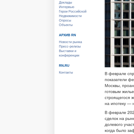
Доклады
Интервью
Герои Российской
Недвижимости
Опросы
Объекты
АРХИВ RN
Новости рынка
Пресс-релизы
Выставки и
конференции
RN.RU
В феврале спр
Контакты
показатели фе
Москвы, проа
готовым жилье
строящегося ж
на ипотеку — 
В феврале 202
сделок на рын
долевого учас
когда было за