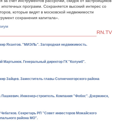
я за счет инструментов рассрочки, скидок от застройщиков
 ипотечных программ. Сохраняется высокий интерес со
торов, которые видят в московской недвижимости
румент сохранения капитала».
риум
RN.TV
ир Яхантов. "МИЭЛЬ". Загородная недвижимость.
й Мартынюк. Генеральный директор ГК "Колумб".
ир Зайцев. Заместитель главы Солнечногорского района
 Пашкевич. Инженер-строитель. Компания "Фобос". Дзержинск,
 Чебатков. Секретарь РП "Совет инвесторов Можайского
пального района МО".