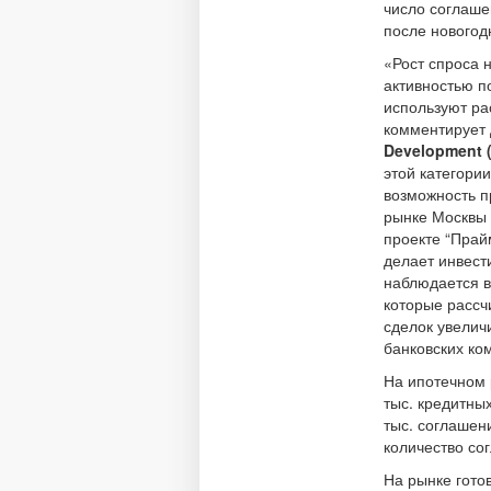
число соглаше
после новогод
«Рост спроса 
активностью п
используют ра
комментирует
Development 
этой категори
возможность п
рынке Москвы 
проекте “Прай
делает инвест
наблюдается в
которые рассч
сделок увелич
банковских ко
На ипотечном 
тыс. кредитны
тыс. соглашени
количество со
На рынке гото