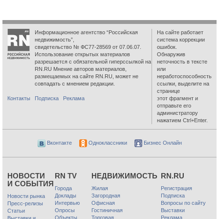
Информационное агентство “Российская
На сайте работает
недвижимость”,
система коррекции
свидетельство № ФС77-28569 от 07.06.07.
ошибок.
Использование открытых материалов
Обнаружив
разрешается с обязательной гиперссылкой на
неточность в тексте
RN.RU Мнение авторов материалов,
или
размещаемых на сайте RN.RU, может не
неработоспособность
совпадать с мнением редакции.
ссылки, выделите на
странице
Контакты
Подписка
Реклама
этот фрагмент и
отправьте его
администратору
нажатием Ctrl+Enter.
Вконтакте
Одноклассники
Бизнес Онлайн
НОВОСТИ
RN TV
НЕДВИЖИМОСТЬ
RN.RU
И СОБЫТИЯ
Города
Жилая
Регистрация
Доклады
Загородная
Подписка
Новости рынка
Интервью
Офисная
Вопросы по сайту
Пресс-релизы
Опросы
Гостиничная
Выставки
Статьи
Объекты
Торговая
Реклама
Выставки и