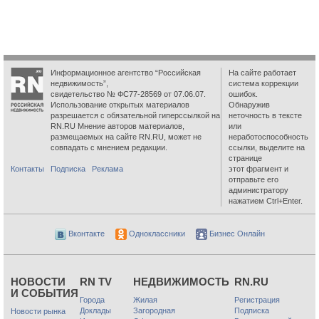
Информационное агентство “Российская
На сайте работает
недвижимость”,
система коррекции
свидетельство № ФС77-28569 от 07.06.07.
ошибок.
Использование открытых материалов
Обнаружив
разрешается с обязательной гиперссылкой на
неточность в тексте
RN.RU Мнение авторов материалов,
или
размещаемых на сайте RN.RU, может не
неработоспособность
совпадать с мнением редакции.
ссылки, выделите на
странице
Контакты
Подписка
Реклама
этот фрагмент и
отправьте его
администратору
нажатием Ctrl+Enter.
Вконтакте
Одноклассники
Бизнес Онлайн
НОВОСТИ
RN TV
НЕДВИЖИМОСТЬ
RN.RU
И СОБЫТИЯ
Города
Жилая
Регистрация
Доклады
Загородная
Подписка
Новости рынка