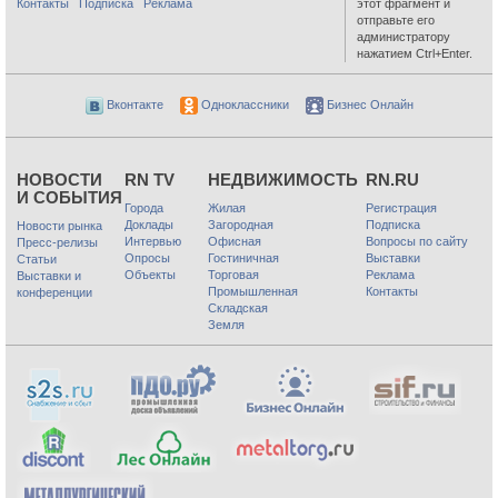
Контакты
Подписка
Реклама
этот фрагмент и
отправьте его
администратору
нажатием Ctrl+Enter.
Вконтакте
Одноклассники
Бизнес Онлайн
НОВОСТИ
RN TV
НЕДВИЖИМОСТЬ
RN.RU
И СОБЫТИЯ
Города
Жилая
Регистрация
Доклады
Загородная
Подписка
Новости рынка
Интервью
Офисная
Вопросы по сайту
Пресс-релизы
Опросы
Гостиничная
Выставки
Статьи
Объекты
Торговая
Реклама
Выставки и
Промышленная
Контакты
конференции
Складская
Земля