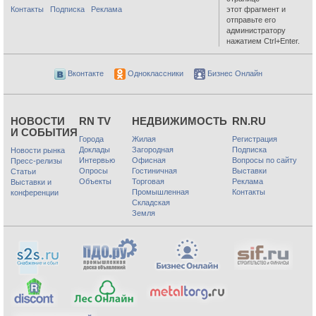
Контакты
Подписка
Реклама
этот фрагмент и
отправьте его
администратору
нажатием Ctrl+Enter.
Вконтакте
Одноклассники
Бизнес Онлайн
НОВОСТИ
RN TV
НЕДВИЖИМОСТЬ
RN.RU
И СОБЫТИЯ
Города
Жилая
Регистрация
Доклады
Загородная
Подписка
Новости рынка
Интервью
Офисная
Вопросы по сайту
Пресс-релизы
Опросы
Гостиничная
Выставки
Статьи
Объекты
Торговая
Реклама
Выставки и
Промышленная
Контакты
конференции
Складская
Земля