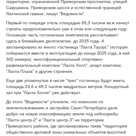
территории, ограниченной Приморским проспектом, улицей
Савушкина, Приморским шоссе и естественной границей
Лахтинской гавани, пишут "Ведомости".
Первый по очереди отель площадью 65,3 тысячи кв.м начнут
строить предположительно уже в этом или следующем году.
Основную часть гостиничных комплексов рассчитывают
сдать в ближайшее десятилетие, до 2035 года. А
запланировано их много: гостиница "Лахта Тауэрс" (которую
собираются ввести в эксплуатацию до конца 2025 года, в ней
302 номера), многофункциональный спортивно-
развлекательный комплекс "Лахта Холл", апарт-комплекс
"Лахта Плаза" и другие строения.
Еще две упомянутые в числе "трех" гостиницы будут иметь
площадь 23,6 и 49,3 тысячи квадратных метров. Концертный
зал при "Лахта Холле" уже действует.
До этого "Ведомости" уточняли, что комиссия по
землепользованию и застройке Санкт-Петербурга дала
добро на новую классификацию земли под небоскребы
"Лахта центр-2" и "Лахта центр-3" на территории
Приморского района, где запланированы также "территория
общественно-деловой зоны уникальных объектов высотной