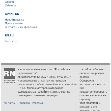
Опросы
Объекты
АРХИВ RN
Новости рынка
Пресс-релизы
Выставки и конференции
RN.RU
Контакты
Информационное агентство “Российская
На сайте работает
недвижимость”,
система коррекции
свидетельство № ФС77-28569 от 07.06.07.
ошибок.
Использование открытых материалов
Обнаружив
разрешается с обязательной гиперссылкой на
неточность в тексте
RN.RU Мнение авторов материалов,
или
размещаемых на сайте RN.RU, может не
неработоспособность
совпадать с мнением редакции.
ссылки, выделите на
странице
Контакты
Подписка
Реклама
этот фрагмент и
отправьте его
администратору