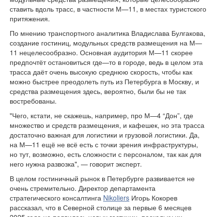
ставить вдоль трасс, в частности М—11, в местах туристского
притяжения.
По мнению транспортного аналитика Владислава Булгакова,
создание гостиниц, модульных средств размещения на М—
11 нецелесообразно. Основная аудитория М—11 скорее
предпочтёт остановиться где—то в городе, ведь в целом эта
трасса даёт очень высокую среднюю скорость, чтобы как
можно быстрее преодолеть путь из Петербурга в Москву, и
средства размещения здесь, вероятно, были бы не так
востребованы.
"Чего, кстати, не скажешь, например, про М—4 “Дон”, где
множество и средств размещения, и кафешек, но эта трасса
достаточно важная для логистики и грузовой логистики. Да,
на М—11 ещё не всё есть с точки зрения инфраструктуры,
но тут, возможно, есть сложности с персоналом, так как для
него нужна развозка", — говорит эксперт.
В целом гостиничный рынок в Петербурге развивается не
очень стремительно. Директор департамента
стратегического консалтинга
Nikoliers
Игорь Кокорев
рассказал, что в Северной столице за первые 6 месяцев