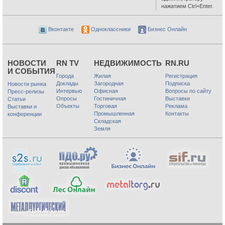
нажатием Ctrl+Enter.
Вконтакте
Одноклассники
Бизнес Онлайн
НОВОСТИ
RN TV
НЕДВИЖИМОСТЬ
RN.RU
И СОБЫТИЯ
Города
Жилая
Регистрация
Доклады
Загородная
Подписка
Новости рынка
Интервью
Офисная
Вопросы по сайту
Пресс-релизы
Опросы
Гостиничная
Выставки
Статьи
Объекты
Торговая
Реклама
Выставки и
Промышленная
Контакты
конференции
Складская
Земля