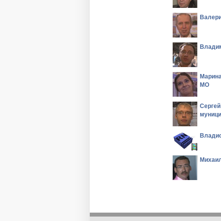
Валери
Владим
Марина
МО
Сергей
муници
Владис
Михаил