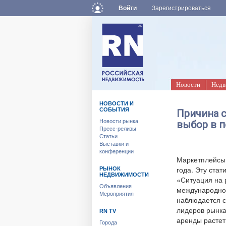
Войти
Зарегистрироваться
Новости
Недв
НОВОСТИ И
СОБЫТИЯ
Причина 
Новости рынка
выбор в 
Пресс-релизы
Статьи
Выставки и
конференции
Маркетплейсы 
года. Эту ста
РЫНОК
НЕДВИЖИМОСТИ
«Ситуация на 
Объявления
международной
Мероприятия
наблюдается с
лидеров рынка.
RN TV
аренды растет
Города