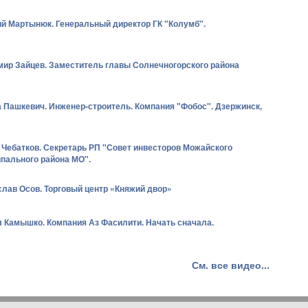
й Мартынюк. Генеральный директор ГК "Колумб".
ир Зайцев. Заместитель главы Солнечногорского района
 Пашкевич. Инженер-строитель. Компания "Фобос". Дзержинск,
 Чебатков. Секретарь РП "Совет инвесторов Можайского
пального района МО".
лав Осов. Торговый центр «Княжий двор»
 Камышко. Компания Аз Фасилити. Начать сначала.
См. все видео...