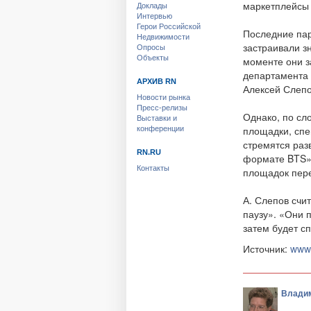
маркетплейсы 
Доклады
Интервью
Герои Российской
Последние пар
Недвижимости
застраивали з
Опросы
Объекты
моменте они з
департамента 
АРХИВ RN
Алексей Слепо
Новости рынка
Пресс-релизы
Однако, по сл
Выставки и
площадки, спе
конференции
стремятся раз
RN.RU
формате BTS»,
Контакты
площадок пере
А. Слепов счи
паузу». «Они 
затем будет с
Источник:
www.
Владим