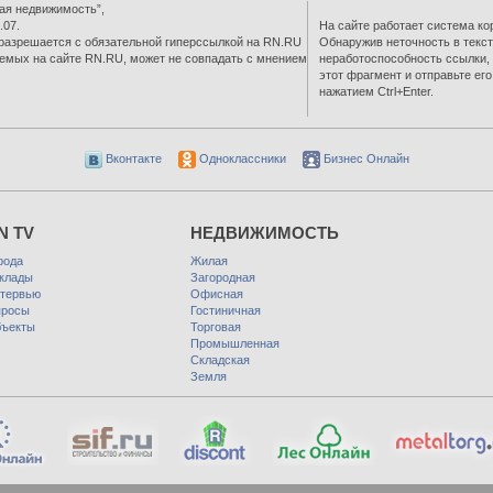
ая недвижимость”,
.07.
На сайте работает система ко
разрешается с обязательной гиперссылкой на RN.RU
Обнаружив неточность в текст
емых на сайте RN.RU, может не совпадать с мнением
неработоспособность ссылки,
этот фрагмент и отправьте ег
нажатием Ctrl+Enter.
Вконтакте
Одноклассники
Бизнес Онлайн
N TV
НЕДВИЖИМОСТЬ
рода
Жилая
клады
Загородная
тервью
Офисная
росы
Гостиничная
ъекты
Торговая
Промышленная
Складская
Земля