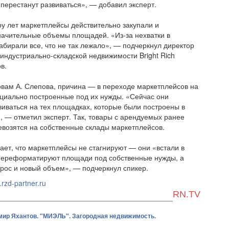
перестанут развиваться», — добавил эксперт.
у лет маркетплейсы действительно закупали и
начительные объемы площадей. «Из-за нехватки в
абирали все, что не так лежало», — подчеркнул директор
индустриально-складской недвижимости Bright Rich
в.
овам А. Слепова, причина — в переходе маркетплейсов на
циально построенные под их нужды. «Сейчас они
виваться на тех площадках, которые были построены в
 — отметил эксперт. Так, товары с арендуемых ранее
возятся на собственные склады маркетплейсов.
тает, что маркетплейсы не стагнируют — они «встали в
переформатируют площади под собственные нужды, а
прос и новый объем», — подчеркнул спикер.
rzd-partner.ru
RN.TV
ир Яхантов. "МИЭЛЬ". Загородная недвижимость.