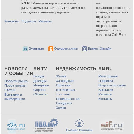
RN.RU Мнение авторов материалов,
или
размещаемых на сайте RN.RU, может не
неработоспособность
совпадать с мнением редакции.
ссылки, выделите на
странице
Контакты
Подписка
Реклама
этот фрагмент и
отправьте его
администратору
нажатием Ctrl+Enter.
Вконтакте
Одноклассники
Бизнес Онлайн
НОВОСТИ
RN TV
НЕДВИЖИМОСТЬ
RN.RU
И СОБЫТИЯ
Города
Жилая
Регистрация
Доклады
Загородная
Подписка
Новости рынка
Интервью
Офисная
Вопросы по сайту
Пресс-релизы
Опросы
Гостиничная
Выставки
Статьи
Объекты
Торговая
Реклама
Выставки и
Промышленная
Контакты
конференции
Складская
Земля