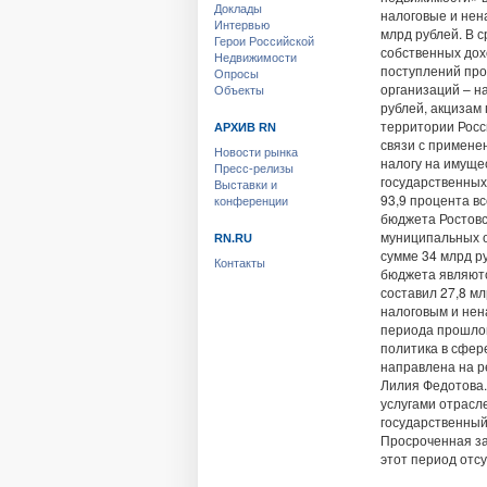
Доклады
налоговые и нен
Интервью
млрд рублей. В 
Герои Российской
собственных дох
Недвижимости
поступлений про
Опросы
организаций – на
Объекты
рублей, акцизам
территории Росси
АРХИВ RN
связи с примене
Новости рынка
налогу на имуще
Пресс-релизы
государственных
Выставки и
93,9 процента в
конференции
бюджета Ростовс
муниципальных о
RN.RU
сумме 34 млрд р
Контакты
бюджета являютс
составил 27,8 м
налоговым и нен
периода прошлог
политика в сфер
направлена на р
Лилия Федотова
услугами отрасле
государственный
Просроченная за
этот период отс