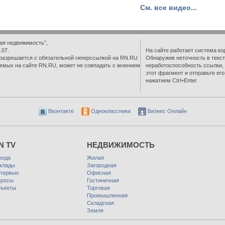
См. все видео...
ая недвижимость”,
.07.
На сайте работает система ко
разрешается с обязательной гиперссылкой на RN.RU
Обнаружив неточность в текст
емых на сайте RN.RU, может не совпадать с мнением
неработоспособность ссылки,
этот фрагмент и отправьте ег
нажатием Ctrl+Enter.
Вконтакте
Одноклассники
Бизнес Онлайн
N TV
НЕДВИЖИМОСТЬ
рода
Жилая
клады
Загородная
тервью
Офисная
росы
Гостиничная
ъекты
Торговая
Промышленная
Складская
Земля