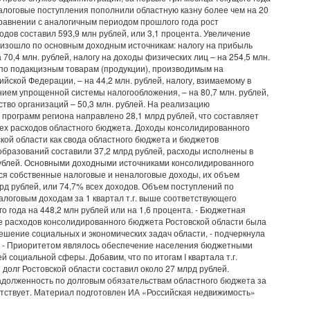
алоговые поступления пополнили областную казну более чем на 20
сравнении с аналогичным периодом прошлого года рост
одов составил 593,9 млн рублей, или 3,1 процента. Увеличение
изошло по основным доходным источникам: налогу на прибыль
 70,4 млн. рублей, налогу на доходы физических лиц – на 254,5 млн.
 по подакцизным товарам (продукции), производимым на
йской Федерации, – на 44,2 млн. рублей, налогу, взимаемому в
нием упрощенной системы налогообложения, – на 80,7 млн. рублей,
ство организаций – 50,3 млн. рублей. На реализацию
 программ региона направлено 28,1 млрд рублей, что составляет
сех расходов областного бюджета. Доходы консолидированного
кой области как свода областного бюджета и бюджетов
бразований составили 37,2 млрд рублей, расходы исполнены в
ублей. Основными доходными источниками консолидированного
я собственные налоговые и неналоговые доходы, их объем
лрд рублей, или 74,7% всех доходов. Объем поступлений по
алоговым доходам за 1 квартал т.г. выше соответствующего
о года на 448,2 млн рублей или на 1,6 процента. - Бюджетная
е расходов консолидированного бюджета Ростовской области была
ешение социальных и экономических задач области, - подчеркнула
. - Приоритетом являлось обеспечение населения бюджетными
й социальной сферы. Добавим, что по итогам I квартала т.г.
 долг Ростовской области составил около 27 млрд рублей.
долженность по долговым обязательствам областного бюджета за
утствует. Материал подготовлен ИА «Российская недвижимость»