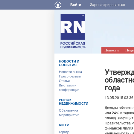
Войти
Зарегистрироваться
Новости
Недв
НОВОСТИ И
СОБЫТИЯ
Утвержд
Новости рынка
Пресс-релизы
областн
Статьи
Выставки и
года
конференции
13.05.2015 03:36
РЫНОК
НЕДВИЖИМОСТИ
Доходы областног
Объявления
или 24% к годово
Мероприятия
плану). Дефицит 
Правительства Р
RN TV
финансов Лилия 
Города
недвижимости» в