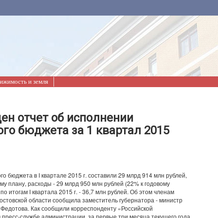
ижимость и земля
ен отчет об исполнении
ого бюджета за 1 квартал 2015
о бюджета в I квартале 2015 г. составили 29 млрд 914 млн рублей,
му плану, расходы - 29 млрд 950 млн рублей (22% к годовому
по итогам I квартала 2015 г. - 36,7 млн рублей. Об этом членам
остовской области сообщила заместитель губернатора - министр
Федотова. Как сообщили корреспонденту «Российской
 пресс-службе администрации, за первые три месяца текущего года