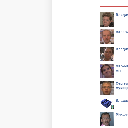
Владим
Валери
Владим
Марина
МО
Сергей
муници
Владис
Михаил