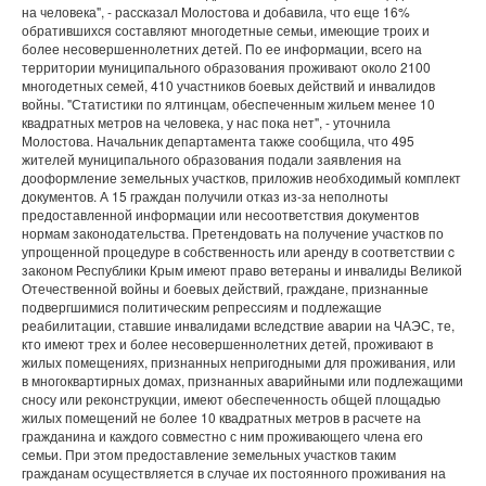
на человека", - рассказал Молостова и добавила, что еще 16%
обратившихся составляют многодетные семьи, имеющие троих и
более несовершеннолетних детей. По ее информации, всего на
территории муниципального образования проживают около 2100
многодетных семей, 410 участников боевых действий и инвалидов
войны. "Статистики по ялтинцам, обеспеченным жильем менее 10
квадратных метров на человека, у нас пока нет", - уточнила
Молостова. Начальник департамента также сообщила, что 495
жителей муниципального образования подали заявления на
дооформление земельных участков, приложив необходимый комплект
документов. А 15 граждан получили отказ из-за неполноты
предоставленной информации или несоответствия документов
нормам законодательства. Претендовать на получение участков по
упрощенной процедуре в собственность или аренду в соответствии c
законом Республики Крым имеют право ветераны и инвалиды Великой
Отечественной войны и боевых действий, граждане, признанные
подвергшимися политическим репрессиям и подлежащие
реабилитации, ставшие инвалидами вследствие аварии на ЧАЭС, те,
кто имеют трех и более несовершеннолетних детей, проживают в
жилых помещениях, признанных непригодными для проживания, или
в многоквартирных домах, признанных аварийными или подлежащими
сносу или реконструкции, имеют обеспеченность общей площадью
жилых помещений не более 10 квадратных метров в расчете на
гражданина и каждого совместно с ним проживающего члена его
семьи. При этом предоставление земельных участков таким
гражданам осуществляется в случае их постоянного проживания на