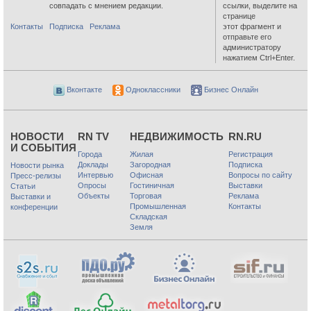
совпадать с мнением редакции.
ссылки, выделите на
странице
Контакты
Подписка
Реклама
этот фрагмент и
отправьте его
администратору
нажатием Ctrl+Enter.
Вконтакте
Одноклассники
Бизнес Онлайн
НОВОСТИ
RN TV
НЕДВИЖИМОСТЬ
RN.RU
И СОБЫТИЯ
Города
Жилая
Регистрация
Доклады
Загородная
Подписка
Новости рынка
Интервью
Офисная
Вопросы по сайту
Пресс-релизы
Опросы
Гостиничная
Выставки
Статьи
Объекты
Торговая
Реклама
Выставки и
Промышленная
Контакты
конференции
Складская
Земля