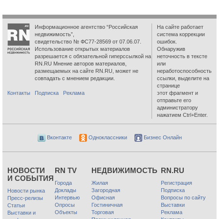
Информационное агентство “Российская
На сайте работает
недвижимость”,
система коррекции
свидетельство № ФС77-28569 от 07.06.07.
ошибок.
Использование открытых материалов
Обнаружив
разрешается с обязательной гиперссылкой на
неточность в тексте
RN.RU Мнение авторов материалов,
или
размещаемых на сайте RN.RU, может не
неработоспособность
совпадать с мнением редакции.
ссылки, выделите на
странице
Контакты
Подписка
Реклама
этот фрагмент и
отправьте его
администратору
нажатием Ctrl+Enter.
Вконтакте
Одноклассники
Бизнес Онлайн
НОВОСТИ
RN TV
НЕДВИЖИМОСТЬ
RN.RU
И СОБЫТИЯ
Города
Жилая
Регистрация
Доклады
Загородная
Подписка
Новости рынка
Интервью
Офисная
Вопросы по сайту
Пресс-релизы
Опросы
Гостиничная
Выставки
Статьи
Объекты
Торговая
Реклама
Выставки и