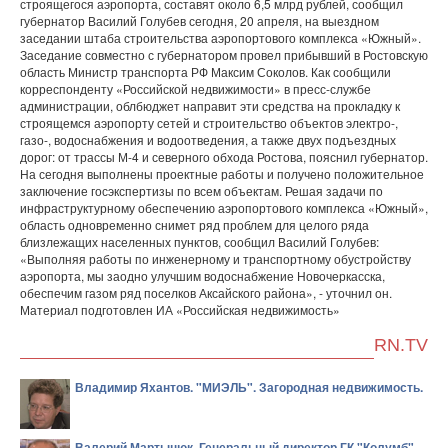
строящегося аэропорта, составят около 6,5 млрд рублей, сообщил
губернатор Василий Голубев сегодня, 20 апреля, на выездном
заседании штаба строительства аэропортового комплекса «Южный».
Заседание совместно с губернатором провел прибывший в Ростовскую
область Министр транспорта РФ Максим Соколов. Как сообщили
корреспонденту «Российской недвижимости» в пресс-службе
администрации, облбюджет направит эти средства на прокладку к
строящемся аэропорту сетей и строительство объектов электро-,
газо-, водоснабжения и водоотведения, а также двух подъездных
дорог: от трассы М-4 и северного обхода Ростова, пояснил губернатор.
На сегодня выполнены проектные работы и получено положительное
заключение госэкспертизы по всем объектам. Решая задачи по
инфраструктурному обеспечению аэропортового комплекса «Южный»,
область одновременно снимет ряд проблем для целого ряда
близлежащих населенных пунктов, сообщил Василий Голубев:
«Выполняя работы по инженерному и транспортному обустройству
аэропорта, мы заодно улучшим водоснабжение Новочеркасска,
обеспечим газом ряд поселков Аксайского района», - уточнил он.
Материал подготовлен ИА «Российская недвижимость»
RN.TV
Владимир Яхантов. "МИЭЛЬ". Загородная недвижимость.
Валерий Мартынюк. Генеральный директор ГК "Колумб".