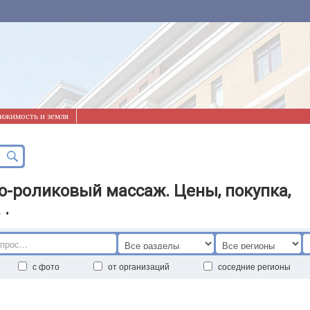
ижимость и земля
о-роликовый массаж. Цены, покупка,
 .
с фото
от организаций
соседние регионы