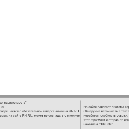
ая недвижимость”,
.07.
На сайте работает система ко
разрешается с обязательной гиперссылкой на RN.RU
Обнаружив неточность в текст
емых на сайте RN.RU, может не совпадать с мнением
неработоспособность ссылки,
этот фрагмент и отправьте ег
нажатием Ctrl+Enter.