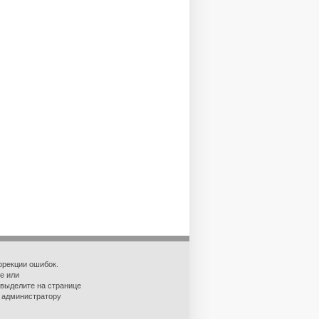
ррекции ошибок.
е или
 выделите на странице
о администратору