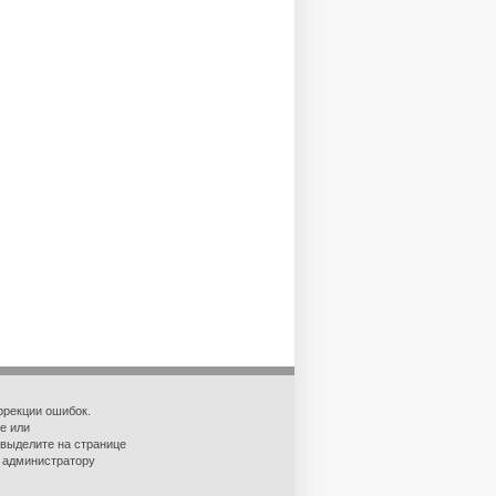
ррекции ошибок.
е или
 выделите на странице
о администратору