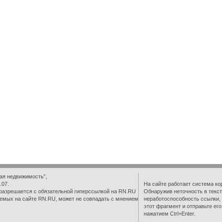
ая недвижимость”,
.07.
На сайте работает система ко
разрешается с обязательной гиперссылкой на RN.RU
Обнаружив неточность в текст
емых на сайте RN.RU, может не совпадать с мнением
неработоспособность ссылки,
этот фрагмент и отправьте ег
нажатием Ctrl+Enter.