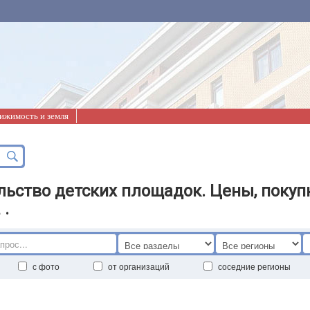
ижимость и земля
льство детских площадок. Цены, покупк
 .
с фото
от организаций
соседние регионы