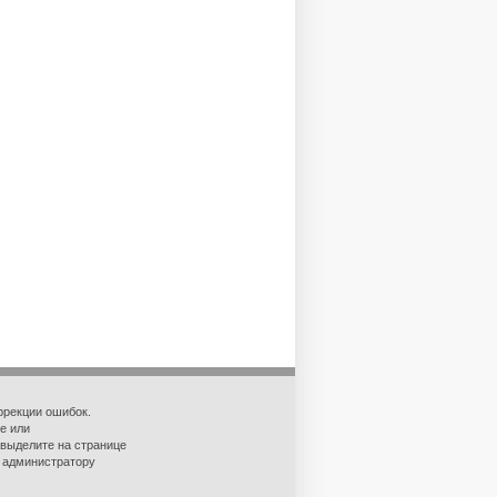
ррекции ошибок.
е или
 выделите на странице
о администратору