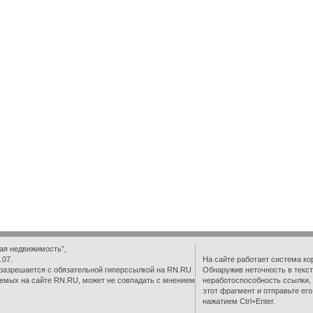
ая недвижимость”,
.07.
На сайте работает система ко
разрешается с обязательной гиперссылкой на RN.RU
Обнаружив неточность в текст
емых на сайте RN.RU, может не совпадать с мнением
неработоспособность ссылки,
этот фрагмент и отправьте ег
нажатием Ctrl+Enter.