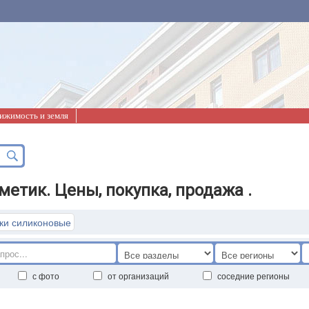
ижимость и земля
етик. Цены, покупка, продажа .
ки силиконовые
с фото
от организаций
соседние регионы