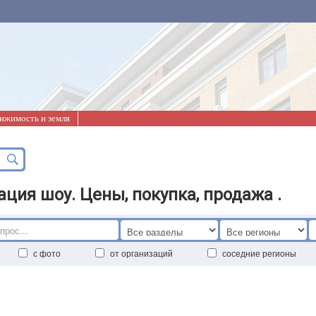
ижимость и земля
ция шоу. Цены, покупка, продажа .
с фото
от организаций
соседние регионы