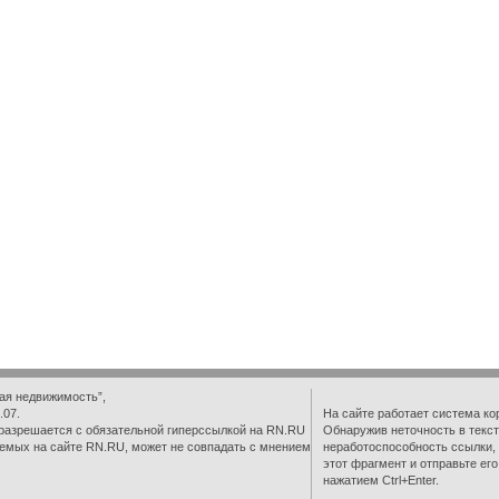
ая недвижимость”,
.07.
На сайте работает система ко
разрешается с обязательной гиперссылкой на RN.RU
Обнаружив неточность в текст
емых на сайте RN.RU, может не совпадать с мнением
неработоспособность ссылки,
этот фрагмент и отправьте ег
нажатием Ctrl+Enter.