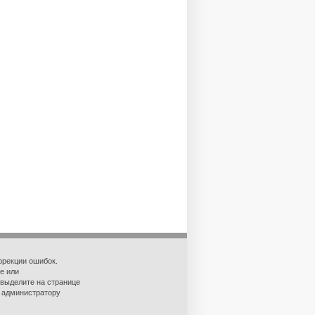
ррекции ошибок.
е или
 выделите на странице
о администратору