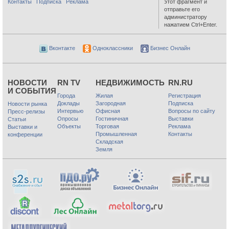
Контакты
Подписка
Реклама
этот фрагмент и
отправьте его
администратору
нажатием Ctrl+Enter.
Вконтакте
Одноклассники
Бизнес Онлайн
НОВОСТИ
RN TV
НЕДВИЖИМОСТЬ
RN.RU
И СОБЫТИЯ
Города
Жилая
Регистрация
Доклады
Загородная
Подписка
Новости рынка
Интервью
Офисная
Вопросы по сайту
Пресс-релизы
Опросы
Гостиничная
Выставки
Статьи
Объекты
Торговая
Реклама
Выставки и
Промышленная
Контакты
конференции
Складская
Земля