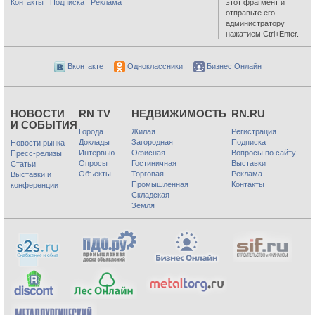
Контакты
Подписка
Реклама
этот фрагмент и
отправьте его
администратору
нажатием Ctrl+Enter.
Вконтакте
Одноклассники
Бизнес Онлайн
НОВОСТИ
RN TV
НЕДВИЖИМОСТЬ
RN.RU
И СОБЫТИЯ
Города
Жилая
Регистрация
Доклады
Загородная
Подписка
Новости рынка
Интервью
Офисная
Вопросы по сайту
Пресс-релизы
Опросы
Гостиничная
Выставки
Статьи
Объекты
Торговая
Реклама
Выставки и
Промышленная
Контакты
конференции
Складская
Земля