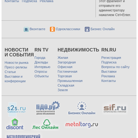
Контакты
Подписка
Реклама
этот фрагмент и
отправьте его
администратору
нажатием Ctrl+Enter.
Вконтакте
Одноклассники
Бизнес Онлайн
НОВОСТИ
RN TV
НЕДВИЖИМОСТЬ
RN.RU
И СОБЫТИЯ
Города
Жилая
Регистрация
Доклады
Загородная
Подписка
Новости рынка
Интервью
Офисная
Вопросы по сайту
Пресс-релизы
Опросы
Гостиничная
Выставки
Статьи
Объекты
Торговая
Реклама
Выставки и
Промышленная
Контакты
конференции
Складская
Земля