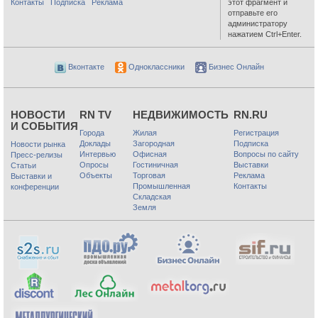
Контакты
Подписка
Реклама
этот фрагмент и
отправьте его
администратору
нажатием Ctrl+Enter.
Вконтакте
Одноклассники
Бизнес Онлайн
НОВОСТИ
RN TV
НЕДВИЖИМОСТЬ
RN.RU
И СОБЫТИЯ
Города
Жилая
Регистрация
Доклады
Загородная
Подписка
Новости рынка
Интервью
Офисная
Вопросы по сайту
Пресс-релизы
Опросы
Гостиничная
Выставки
Статьи
Объекты
Торговая
Реклама
Выставки и
Промышленная
Контакты
конференции
Складская
Земля