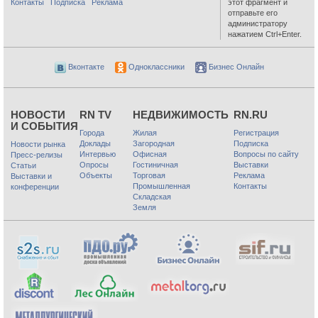
Контакты
Подписка
Реклама
этот фрагмент и
отправьте его
администратору
нажатием Ctrl+Enter.
Вконтакте
Одноклассники
Бизнес Онлайн
НОВОСТИ
RN TV
НЕДВИЖИМОСТЬ
RN.RU
И СОБЫТИЯ
Города
Жилая
Регистрация
Доклады
Загородная
Подписка
Новости рынка
Интервью
Офисная
Вопросы по сайту
Пресс-релизы
Опросы
Гостиничная
Выставки
Статьи
Объекты
Торговая
Реклама
Выставки и
Промышленная
Контакты
конференции
Складская
Земля