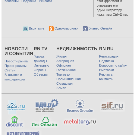
Контакты
Подписка
Реклама
этот фрагмент и
отправьте его
администратору
нажатием Ctrl+Enter.
Вконтакте
Одноклассники
Бизнес Онлайн
НОВОСТИ
RN TV
НЕДВИЖИМОСТЬ
RN.RU
И СОБЫТИЯ
Города
Жилая
Регистрация
Доклады
Загородная
Подписка
Новости рынка
Интервью
Офисная
Вопросы по сайту
Пресс-релизы
Опросы
Гостиничная
Выставки
Статьи
Объекты
Торговая
Реклама
Выставки и
Промышленная
Контакты
конференции
Складская
Земля